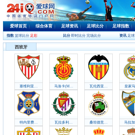
爱球首页
综合体育
足球资讯
足球比分
足球指数
指数
篮球比分
足彩
比分
即时比分
完场比分
资讯
足球
西班牙
塞维利亚…
马洛卡(M…
瓦伦西亚…
皇家
特内里费…
瓦拉多利…
桑坦德竞…
马拉加