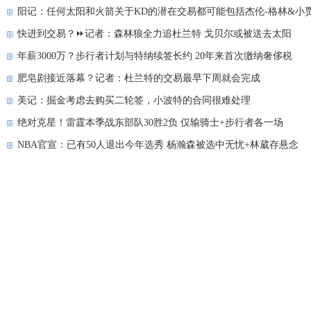
阳记：任何太阳和火箭关于KD的潜在交易都可能包括杰伦-格林&小
快进到交易？⏩️记者：森林狼全力追杜兰特 戈贝尔或被送去太阳
年薪3000万？步行者计划与特纳续签长约 20年来首次缴纳奢侈税
肥皂剧接近落幕？记者：杜兰特的交易最早下周就会完成
美记：掘金考虑去购买二轮签，小波特的合同很难处理
绝对克星！雷霆本季战东部队30胜2负 仅输骑士+步行者各一场
NBA官宣：已有50人退出今年选秀 杨瀚森被选中无忧+林葳存悬念