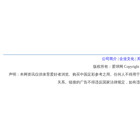
公司简介
|
企业文化
|
版权所有：爱球网 Copyright © 200
声明：本网资讯仅供体育爱好者浏览、购买中国足彩参考之用。任何人不得用于
关系。链接的广告不得违反国家法律规定，如有违