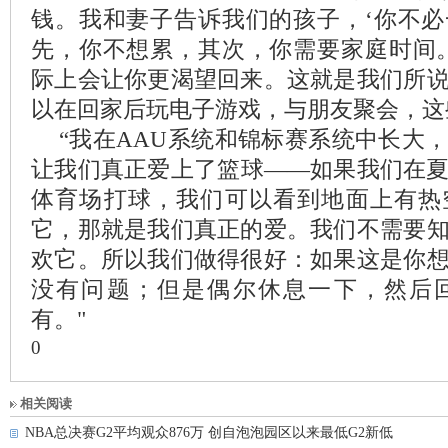
钱。我和妻子告诉我们的孩子，‘你不
先，你不想累，其次，你需要家庭时间
际上会让你更渴望回来。这就是我们所
以在回家后玩电子游戏，与朋友聚会，这
“我在AAU系统和锦标赛系统中长大
让我们真正爱上了篮球——如果我们在
体育场打球，我们可以看到地面上有热
它，那就是我们真正的爱。我们不需要
欢它。所以我们做得很好：如果这是你
没有问题；但是偶尔休息一下，然后
有。"
0
相关阅读
NBA总决赛G2平均观众876万 创自泡泡园区以来最低G2新低