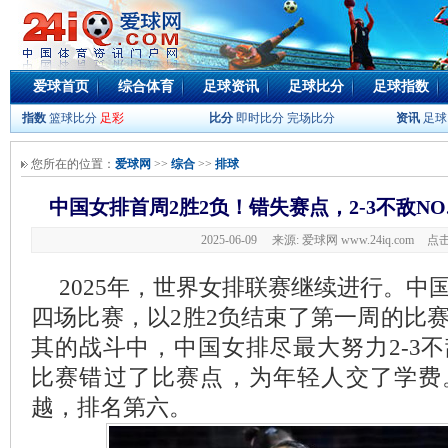
爱球首页
综合体育
足球资讯
足球比分
足球指数
指数
篮球比分
足彩
比分
即时比分
完场比分
资讯
足球
您所在的位置：
爱球网
>>
综合
>>
排球
中国女排首周2胜2负！错失赛点，2-3不敌N
2025-06-09 来源: 爱球网 www.24iq.com
点击
2025年，世界女排联赛继续进行。中
四场比赛，以2胜2负结束了第一周的比
其的战斗中，中国女排尽最大努力2-3
比赛错过了比赛点，为年轻人交了学费
越，排名第六。