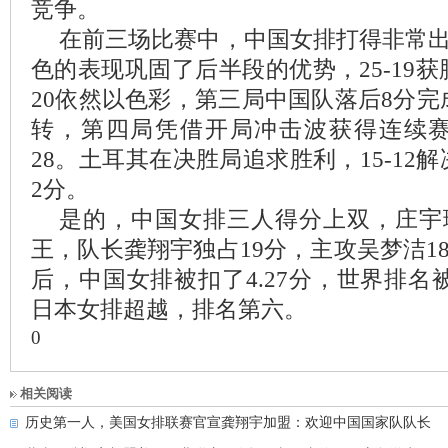
竞争。
在前三场比赛中，中国女排打得非常
色的表现巩固了后半段的优势，25-19获
20依然以色彩，第三局中国队落后8分完成
转，第四局凭借开局冲击波获得连续赛
28。土耳其在决胜局追求胜利，15-12解
2分。
是的，中国女排三人得分上双，庄宇
王，队长龚翔宇独占19分，主攻吴梦洁1
后，中国女排被扣了4.27分，世界排名
日本女排超越，排名第六。
0
相关阅读
历史第一人，美国女排联赛官宣龚翔宇加盟：欢迎中国国家队队长