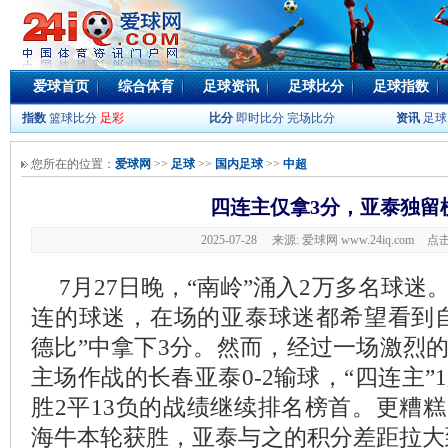
爱球首页
综合体育
足球资讯
足球比分
足球指数
指数
篮球比分
足彩
比分
即时比分
完场比分
资讯
足球
您所在的位置：
爱球网
>>
足球
>>
国内足球
>>
中超
四连主仅拿3分，亚泰独留
2025-07-28 来源: 爱球网 www.24iq.com
点击
7月27日晚，“南岭”涌入2万多名球迷。
连的球迷，在场的亚泰球迷都希望看到
德比”中拿下3分。然而，经过一场激烈
主场作战的长春亚泰0-2输球，“四连主”
胜2平13负的战绩继续排名榜首。更糟
海牛本轮获胜，亚泰与之的积分差距拉大