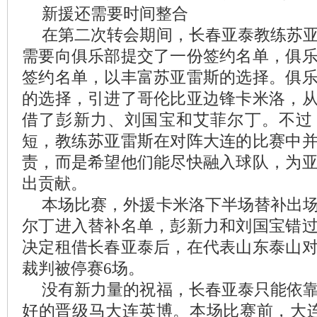
新援还需要时间整合
在第二次转会期间，长春亚泰教练苏
需要向俱乐部提交了一份签约名单，俱
签约名单，以丰富苏亚雷斯的选择。俱
的选择，引进了哥伦比亚边锋卡米洛，
借了彭新力、刘国宝和艾菲尔丁。不过
短，教练苏亚雷斯在对阵大连的比赛中
责，而是希望他们能尽快融入球队，为
出贡献。
本场比赛，外援卡米洛下半场替补出
尔丁进入替补名单，彭新力和刘国宝错
决定租借长春亚泰后，在代表山东泰山
裁判被停赛6场。
没有新力量的祝福，长春亚泰只能依
好的晋级马大连英博。本场比赛前，大