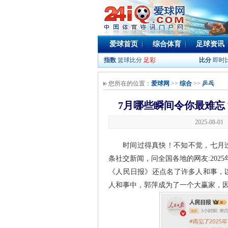
爱球首页
综合体育
足球资讯
指数
篮球比分
足彩
比分
即时
您所在的位置：
爱球网
>>
综合
>>
乒乓
7月哪些瞬间令你最难
2025-08-0
时间过得真快！不知不觉，七月
条社交新闻，问全国各地的网友:20
《人民日报》还点名了许多人和事，
人和事中，郭萍成为了一个大赢家，