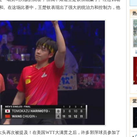
智和。在这场比赛中，王楚钦表现出了强大的统治力和控制力，他
热
。
篮
大头再次被提及！在美国WTT大满贯之后，许多郭萍球员参加了