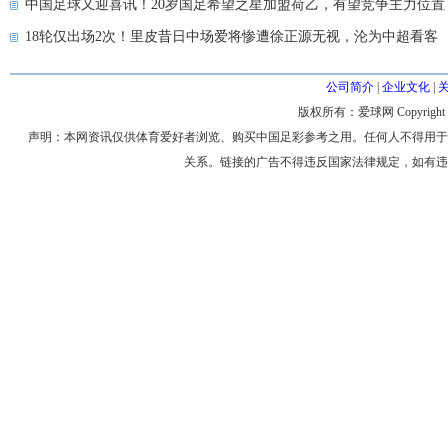
中国足球又迎喜讯！20岁国足希望之星加盟荷乙，有望竞争主力位置
18轮仅出场2次！里皮昔日中场爱将惨遭徐正源无视，沦为中超看客
公司简介
|
企业文化
|
版权所有：爱球网 Copyright © 200
声明：本网资讯仅供体育爱好者浏览、购买中国足彩参考之用。任何人不得用于
关系。链接的广告不得违反国家法律规定，如有违