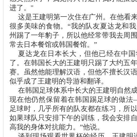
进了。"
这是王建明第一次住在广州。在他看
很多美味的食物。“我的队友夏达龙和
州踢了一年豹子，所以他经常带我去周
常去日本餐馆或韩国餐馆。”
夏达龙在日本长大，但他已经在中国
了。在韩国长大的王建明只踢了大约五
赛。虽然他能理解汉语，但他不擅长汉
似乎成了王建明的导游和翻译。
在韩国足球体系中长大的王建明自然
现在他仍然保留着在韩国踢足球的做法
足球时，几乎所有的队友都在练习，所
如果球队只安排下午的训练，我会安排
高我的身体对抗能力。”他说。
谈到现场观看世界杯的经历，王建明