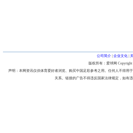
公司简介
|
企业文化
|
版权所有：爱球网 Copyright © 200
声明：本网资讯仅供体育爱好者浏览、购买中国足彩参考之用。任何人不得用于
关系。链接的广告不得违反国家法律规定，如有违