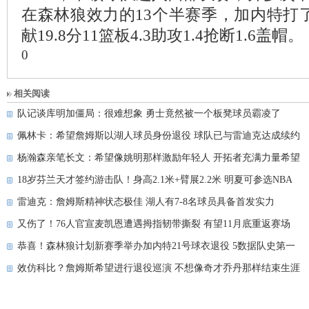
在森林狼效力的13个半赛季，加内特打了
献19.8分11篮板4.3助攻1.4抢断1.6盖帽。
0
相关阅读
队记谈库明加僵局：很难想象 勇士竟然被一个板凳球员霸凌了
佩林卡：希望詹姆斯以湖人球员身份退役 球队已与雷迪克达成续约
杨瀚森亲笔长文：希望像姚明那样激励年轻人 开拓者充满力量希望
18岁芬兰天才签约游击队！身高2.1米+臂展2.2米 明夏可参选NBA
雷迪克：詹姆斯精神状态极佳 湖人有7-8名球员具备首发实力
又伤了！76人官宣麦凯恩遭遇拇指韧带撕裂 有望11月底重返赛场
恭喜！森林狼计划新赛季举办加内特21号球衣退役 5数据队史第一
效仿科比？詹姆斯希望进行退役巡演 不想像奇才乔丹那样结束生涯