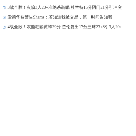
3战全胜！火箭3人20+准绝杀鹈鹕 杜兰特15分阿门21分引冲突
爱德华兹警告Shams：若知道我被交易，第一时间告知我
4战全败！灰熊狂输黄蜂29分 贾伦复出17分三球23+8引3人20+