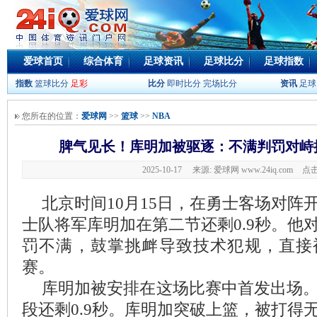
爱球首页
综合体育
足球资讯
足球比分
足球指数
指数
篮球比分
足彩
比分
即时比分
完场比分
资讯
足球
您所在的位置：
爱球网
>>
篮球
>>
NBA
脾气见长！库明加被驱逐：不满判罚对峙
2025-10-17 来源: 爱球网 www.24iq.com
点击
北京时间10月15日，在勇士客场对阵
士队将军库明加在第二节还剩0.9秒。他
罚不满，鼓掌挑衅导致技术犯规，直接
赛。
库明加被安排在这场比赛中首发出场
段还剩0.9秒。库明加突破上篮，被打得