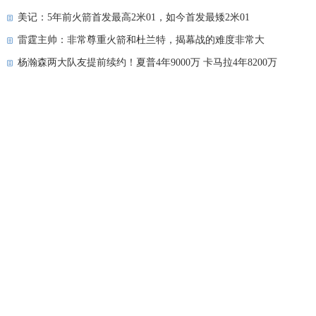
美记：5年前火箭首发最高2米01，如今首发最矮2米01
雷霆主帅：非常尊重火箭和杜兰特，揭幕战的难度非常大
杨瀚森两大队友提前续约！夏普4年9000万 卡马拉4年8200万