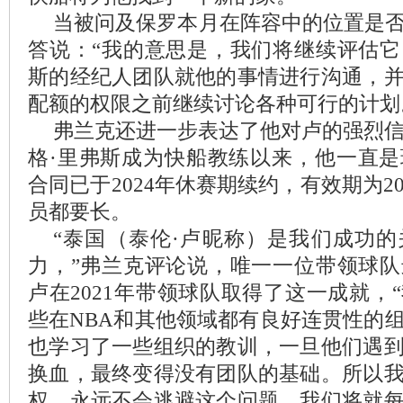
当被问及保罗本月在阵容中的位置是
答说：“我的意思是，我们将继续评估
斯的经纪人团队就他的事情进行沟通，
配额的权限之前继续讨论各种可行的计划
弗兰克还进一步表达了他对卢的强烈信任
格·里弗斯成为快船教练以来，他一直
合同已于2024年休赛期续约，有效期为2
员都要长。
“泰国（泰伦·卢昵称）是我们成功
力，”弗兰克评论说，唯一一位带领球
卢在2021年带领球队取得了这一成就，
些在NBA和其他领域都有良好连贯性的
也学习了一些组织的教训，一旦他们遇
换血，最终变得没有团队的基础。所以
权，永远不会逃避这个问题。我们将就