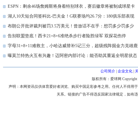
ESPN：剩余46场詹姆斯将身着特别球衣，赛后徽章将被制成球星卡
湖人10天短合同签科比-巴夫金！G联赛场均26.7分：180俱乐部表现
布朗公开批评裁判被罚3.5万美元！曾放话不在乎：想罚多少罚多少
告别联盟垫底！西卡21+8+6准绝杀步行者险胜绿军 双探花伤停
字母31+8+11难救主，小哈达威替补5记三分，超级残阵掘金力克雄鹿
曝莫兰特热火互有兴趣！迈阿密内部讨论：能否助其重返全明星状态
公司简介
|
企业文化
|
版权所有：爱球网 Copyright © 200
声明：本网资讯仅供体育爱好者浏览、购买中国足彩参考之用。任何人不得用于
关系。链接的广告不得违反国家法律规定，如有违