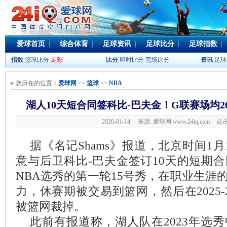
爱球首页
综合体育
足球资讯
足球比分
足球指数
指数
篮球比分
足彩
比分
即时比分
完场比分
资讯
足球
您所在的位置：
爱球网
>>
篮球
>>
NBA
湖人10天短合同签科比-巴夫金！G联赛场均26
2026-01-14 来源: 爱球网 www.24iq.com
点击
据《名记Shams》报道，北京时间1
意与后卫科比-巴夫金签订10天的短期合
NBA选秀的第一轮15号秀，在职业生涯
力，休赛期被交易到篮网，然后在2025
被篮网裁掉。
此前有报道称，湖人队在2023年选