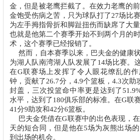
金，但是被老鹰拦截了。在效力老鹰的前
金饱受伤病之苦，只为球队打了27场比
为左手拇指骨折和脚趾扭伤而缺席了大量比
也就是他第二个赛季开始不到两个月的
术，这个赛季已经报销了。
然而，自本赛季以来，巴夫金的健康
为湖人队南湾湖人队发展了14场比赛。这
在G联赛场上发挥了令人眼花缭乱的作用
钟，贡献了26.7分，4.9个篮板，4.3次助
封盖，三次投篮命中率更是达到了51.9%/40
水平，达到了180俱乐部的标准。在G联
41分9助攻和42分6篮板。
巴夫金凭借在G联赛中的出色表现，在1
天的短合同，但是他在5场为灰熊出场
到出场的机会。