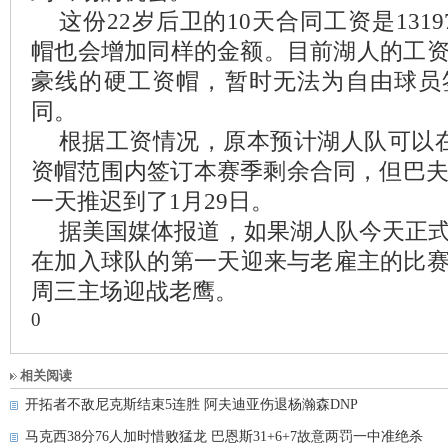
这份22岁后卫的10天合同工资是131
帽也会增加同样的金额。目前湖人的工
豪线的硬工资帽，暂时无法为自由球员
同。
根据工资情况，原本预计湖人队可以在
资帽范围内签订本赛季剩余合同，但巴夫
一天推迟到了1月29日。
据美国媒体报道，如果湖人队今天正
在加入球队的第一天迎来与老雇主的比
周三主场迎战老鹰。
0
相关阅读
开拓者不敌尼克斯结束5连胜 阿夫迪亚伤退杨瀚森DNP
马克西38分76人加时惜败猛龙 巴恩斯31+6+7故意两罚一中准绝杀