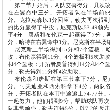
第二节开始后，两队交替得分，几次
在左翼命中三分。开拓者队在半场前6分2
分。克拉克森以3分回应，勒夫再次得到3
的比分赢得了中投，尼克斯以53-49领
平4分。唐斯和布伦森一起赢得了7分，
分，哈特在右翼命中3分。尼克斯在半场结束
尼克斯上半场得到15分和7个篮板，哈
攻，布伦森得到11分、4个篮板和5次助
和4个篮板；开拓者夏普得到14分和4个
分，勒夫得到11分和4次助攻。
布伦森和唐斯在第三节拿下7分，尼
分。阿夫迪亚和西索科拿下4分，两队
分，开拓者队在本节中途追上74-77分
一起努力，他们得到9分，帮助球队再
队非常顽强，勒夫连得5分，以7-2的反