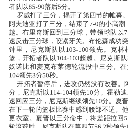
者队以85-90落后5分。
罗威打了三分，揭开了第四节的帷幕
阿夫迪亚打了三分，结束了7-0的小高潮，
越。布里奇斯回到三分球，带领球队以
速反击三分球，咬紧牙关。布伦森成功
钟里，尼克斯队以103-100领先。克
篮，开拓者队以104-103超越。尼克
奴诺比和麦克布莱德轮流投中三分。在第
104领先3分50秒。
开拓者暂停后，进攻仍然没有改善。
分，尼克斯以114-104领先10分。霍
速回应三分，尼克斯继续领先10分。夏
在下一轮的篮板比赛中感到腰部不适。
更衣室。夏普以三分命中，将差距拉回
轮流获胜。尼克斯队在第四节56.2秒领先1