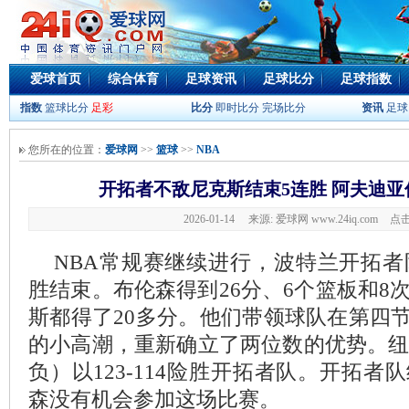
爱球首页
综合体育
足球资讯
足球比分
足球指数
指数
篮球比分
足彩
比分
即时比分
完场比分
资讯
足球
您所在的位置：
爱球网
>>
篮球
>>
NBA
开拓者不敌尼克斯结束5连胜 阿夫迪亚
2026-01-14 来源: 爱球网 www.24iq.com
点击
NBA常规赛继续进行，波特兰开拓者队
胜结束。布伦森得到26分、6个篮板和8
斯都得了20多分。他们带领球队在第四节
的小高潮，重新确立了两位数的优势。纽约
负）以123-114险胜开拓者队。开拓
森没有机会参加这场比赛。