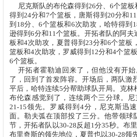
尼克斯队的布伦森得到26分、6个篮板
得到24分和7个篮板，唐斯得到20分和
到18分、6个篮板和6次助攻，哈特得到
逊得到6分和11个篮板。开拓者队的阿夫
板和4次助攻，夏普得到23分和6个篮板
篮板和4次助攻，罗威得到12分和4个篮
6个篮板。
开拓者霍勒迪回来了，但他没有开始
了，回到了首发阵容。开场后，两队激
平后，哈特连续5分帮助球队开局。克林
布伦森感觉到了，连续两个三分球。尼
21-15领先。罗威得到4分，尼克斯迅
面。勒夫弧在顶部投了三分。他带领球队
节，开拓者队以30-28反超1分35秒。
布里奇斯的领先地位，夏普也以30-28领