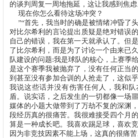
的谈判周复一周地拖延，这让我感到焦虑
现在你怎么看待这场冲突？
”“首先，我当时的确是被情绪冲昏了
对比尔希利的言论提出质疑是绝对错误
自己的错误，我在第一天就承认了。但
了比尔希利，而是为了讨论一个由来已
队建设的问题:我是球队的核心，上赛季给
是这个赛季我被抛弃了，没有任何正当
到甚至没有参加合训的人抢走了，这似
我说这些话并没有伤害任何人，我和队
盾。说实话，之后发生的一切都像一场
媒体的小题大做带到了万劫不复的深渊
段经历真的很痛苦。我很难接受四个月
算是一种成长吧。我喜欢踢足球，喜欢
因为非竞技因素不能上场，这真的很痛苦。