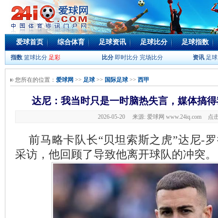
爱球首页
综合体育
足球资讯
足球比分
足球指数
指数
篮球比分
足彩
比分
即时比分
完场比分
资讯
足球
您所在的位置：
爱球网
>>
足球
>>
国际足球
>>
西甲
达尼：我当时只是一时脑热失言，媒体搞得
2026-05-20 来源: 爱球网 www.24iq.com
点击
前马略卡队长“贝坦索斯之虎”达尼-
采访，他回顾了导致他离开球队的冲突。