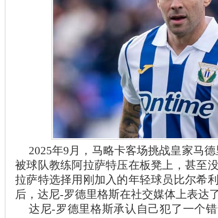
2025年9月，马略卡客场挑战皇家马
被球队教练阿拉萨特压在板凳上，甚至
拉萨特选择用刚加入的年轻球员比尔希
后，达尼-罗德里格斯在社交媒体上表达
达尼-罗德里格斯承认自己犯了一个