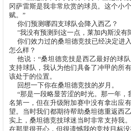
冈萨雷斯是我非常欣赏的球员。这个小
赋。”
你们预测哪四支球队会降入西乙？
"我没有预测到这一点，莱加内斯没有
你们效力过的桑坦德竞技已经决定进
怎么样？
他说：“桑坦德竞技是西乙最好的球
支持球队，我认为他们具备了冲甲的所
该处于的位置。
回想一下你在桑坦德竞技的岁月。
“那是一段略显苦涩的时光。那一年，
名第一，但在升级附加赛中没有拿出应
望。当时我们都期待帮助桑坦德重返西
实上，桑坦德竞技球迷当时非常支持我
在那里很开心，但很遗憾我的竞技目标没