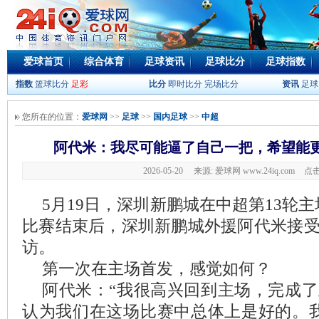
爱球首页
综合体育
足球资讯
足球比分
足球指数
指数
篮球比分
足彩
比分
即时比分
完场比分
资讯
足球
您所在的位置：
爱球网
>>
足球
>>
国内足球
>>
中超
阿代米：我尽可能逼了自己一把，希望能
2026-05-20 来源: 爱球网 www.24iq.com
点击
5月19日，深圳新鹏城在中超第13轮主
比赛结束后，深圳新鹏城外援阿代米接
访。
第一次在主场首发，感觉如何？
阿代米：“我很高兴回到主场，完成
认为我们在这场比赛中总体上是好的。