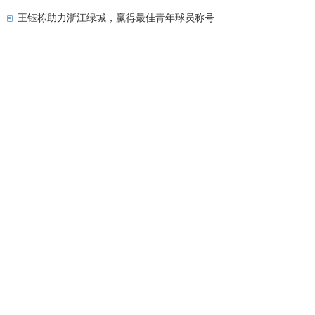
王钰栋助力浙江绿城，赢得最佳青年球员称号