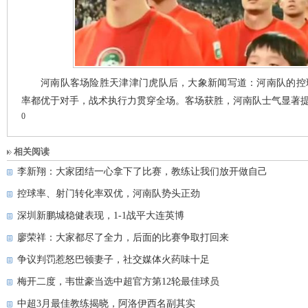
河南队客场险胜天津津门虎队后，大象新闻写道：河南队的控
率都优于对手，战术执行力贯穿全场。客场获胜，河南队士气显著
0
相关阅读
李新翔：大家团结一心拿下了比赛，教练让我们放开做自己
控球率、射门转化率双优，河南队势头正劲
深圳新鹏城稳健表现，1-1战平大连英博
廖荣祥：大家都尽了全力，后面的比赛争取打回来
争议判罚惹怒巴顿妻子，社交媒体火药味十足
梅开二度，韦世豪当选中超官方第12轮最佳球员
中超3月最佳教练揭晓，阿洛伊西名副其实