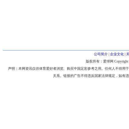
公司简介
|
企业文化
|
版权所有：爱球网 Copyright © 200
声明：本网资讯仅供体育爱好者浏览、购买中国足彩参考之用。任何人不得用于
关系。链接的广告不得违反国家法律规定，如有违