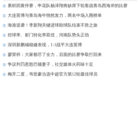
累积四黄停赛，申花队杨泽翔将缺席下轮客战青岛西海岸的比赛
大连英博与青岛海牛悄然发力，两名中场入围榜单
海港逆袭！李新翔关键进球助球队结束不胜之旅
控球率、射门转化率双优，河南队势头正劲
深圳新鹏城稳健表现，1-1战平大连英博
廖荣祥：大家都尽了全力，后面的比赛争取打回来
争议判罚惹怒巴顿妻子，社交媒体火药味十足
梅开二度，韦世豪当选中超官方第12轮最佳球员