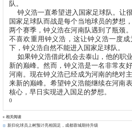
队。
钟义浩一直希望进入国家足球队。让
国家足球队而战是每个当地球员的梦想
两个赛季，钟义浩在河南队遇到了瓶颈
不喜欢重用钟义浩，这让钟义浩一度成
下，钟义浩自然不能进入国家足球队。
如果钟义浩借此机会去泰山，他的职
新的巅峰。然而，钟义浩是一名非常友
河南。现在钟义浩已经成为河南的绝对
来新的巅峰。希望钟义浩能继续在河南
核心，早日实现进入国足的梦想。
0
相关阅读
新归化球员上树预计亮相国足，成都蓉城期待升级