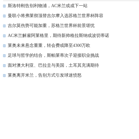
斯洛特刚告别利物浦，AC米兰或成下一站
曼联小将弗莱彻顶替吉尔摩入选苏格兰世界杯阵容
吉尔莫伤势可能加重，苏格兰世界杯前景堪忧
AC米兰解雇阿莱格里，期待新帅格拉斯纳或波切蒂诺
莱奥未来悬念重重，转会费或降至4300万欧
足球与哲学的结合，斯帕莱蒂次子迎接职业挑战
面对澳大利亚、巴拉圭与美国，土耳其充满期待
莱奥离开米兰，告别方式引发球迷愤怒