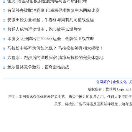
谢恩·范吉斯伯根的逆袭策略与吉布斯的思考
有望补办被取消赛事 F1积极寻求恢复中东两站比赛
安徽田径力量崛起，牛春格与周莉共同征战亚运
普通人成为运动博主，跑步故事点燃热情
印度女队强阵出征2026亚运会，金牌保卫战在即
马拉松中签率为何如此低？ 马拉松抽签真相大揭秘！
六盘水：跑步后的温暖归宿 清凉马拉松的完美休憩地
鲍尔曼奖竞争激烈，霍奇面临挑战
公司简介
|
企业文化
|
版权所有：爱球网 Copyright © 200
声明：本网资讯仅供体育爱好者浏览、购买中国足彩参考之用。任何人不得用于
关系。链接的广告不得违反国家法律规定，如有违