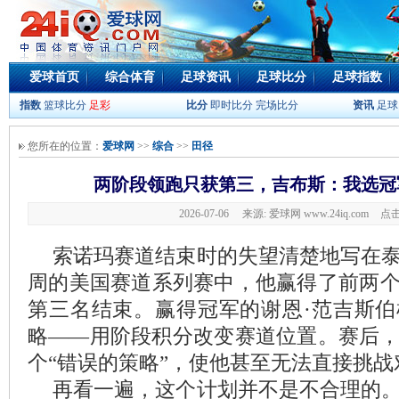
爱球首页
综合体育
足球资讯
足球比分
足球指数
指数
篮球比分
足彩
比分
即时比分
完场比分
资讯
足球
您所在的位置：
爱球网
>>
综合
>>
田径
两阶段领跑只获第三，吉布斯：我选冠
2026-07-06 来源: 爱球网 www.24iq.com
点击
索诺玛赛道结束时的失望清楚地写在
周的美国赛道系列赛中，他赢得了前两
第三名结束。赢得冠军的谢恩·范吉斯
略——用阶段积分改变赛道位置。赛后
个“错误的策略”，使他甚至无法直接挑战
再看一遍，这个计划并不是不合理的