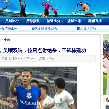
足球比分
足球指数
篮球比分
篮球资讯
赛程直播
比分
完场比分
资讯
足球
篮球
综合
图片
体坛
花边
>>
中超
胜，吴曦双响，拉唐点射绝杀，王钰栋建功
6 来源: 爱球网 www.24iq.com
点击:
3450次
热