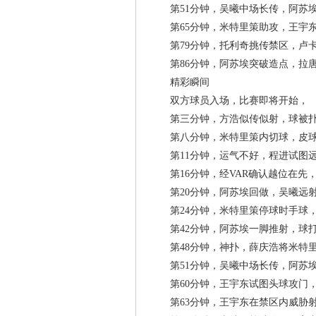
第51分钟，吴曦中场长传，阿苏埃
第65分钟，米特里策助攻，王宇东
第79分钟，托利奇挑传禁区，卢
第86分钟，阿苏埃突破造点，拉唐
精彩瞬间
双方球员入场，比赛即将开始，
第三分钟，方浩似传似射，球被
第八分钟，米特里策内切球，皮
第11分钟，运气不好，程进试图
第16分钟，经VAR确认越位在先
第20分钟，阿苏埃回做，吴曦远射
第24分钟，米特里策停球时手球
第42分钟，阿苏埃一脚推射，球
第48分钟，神扑，薛庆浩将米特
第51分钟，吴曦中场长传，阿苏埃
第60分钟，王宇东试图头球攻门
第63分钟，王宇东在禁区内威胁