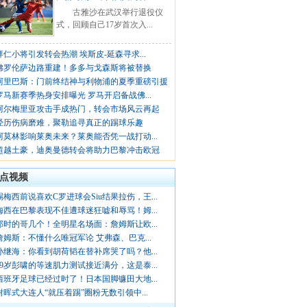
古雅沙在武汉举行退役仪
式，回顾自己17岁首次入...
拜仁小将引发转会热潮 埃斯皮-延森寻求...
佛罗伦萨边路重建！多多与戈森斯将被替换
阿里巴斯：门前终结神与利物浦的夏季重磅引援
罗马新赛季热身安排曝光 罗马开启备战佛...
阿尔梅里亚攻击手成热门，转会市场风云再起
经历伤病磨难，聚勒追寻真正的踢球乐趣
阿莫林影响莱奥未来？莱奥能否凭一战打动...
超越土豪，迪奥曼德转会将助力巴黎冲击欧冠
点视频
踢梅西前说喜欢C罗进球会Siu结果拉伤，王...
梅西在巴黎表现不佳遭球迷狂嘘和辱骂！姆...
那时的哥几个！全明星名场面：詹姆斯让欧...
詹姆斯：不懂什么唯冠军论 艾弗森、巴克...
孙继海：你看到胡荷韬在替补席哭了吗？他...
19岁彭啸的等速肌力测试接近满分，这是泰...
西班牙足球已经过时了！日本国脚镰田大地...
谢晖式大连人“就压着踢”圈粉无数引领中...