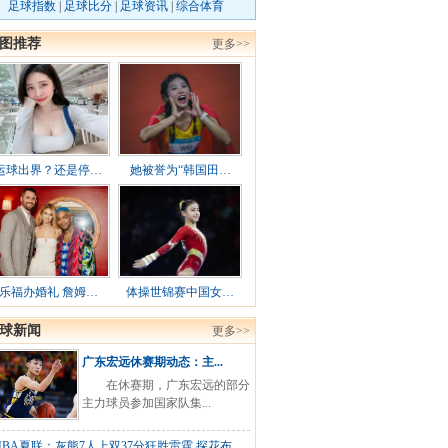
足球指数
|
足球比分
|
足球资讯
|
综合体育
图推荐
更多>>
运球出界？还是停…
她被誉为“韩国田…
乐福办婚礼 詹姆…
体操世锦赛中国女…
球新闻
更多>>
广东宏远休赛期动态：主...
在休赛期，广东宏远的部分
主力球员参加国家队集...
NBA夏联：灰熊7人上双37分狂胜雷霆 探花布...