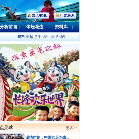
分析前瞻
体坛花边
资料库
资料
英超
意甲
西甲
法甲
德甲
点足球
更多>>
温情时刻：中国女足为古...