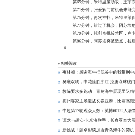
第65分钟，米特里策助攻，王宇东
第71分钟，张爱辉门前机会未能
第75分钟，再次神扑，米特里策
第77分钟，错过了机会，阿苏埃
第79分钟，托利奇挑传禁区，卢
第86分钟，阿苏埃突破造点，拉唐
0
相关阅读
韦林顿：感谢海牛把低谷中的我带到中
吴曦双响，申花险胜浙江 拉唐点球破
教练要求多跑动，青岛海牛展现团队精
梅州客家主场迎战长春亚泰，比赛高潮
中超第17轮观众人数：英博60122人居首
谭龙与胡安-卡米洛联手，长春亚泰大
新挑战！颜卓彬谈加盟青岛海牛的契机