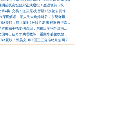
姚明前队友坦普尔正式退役！生涯辗转12队 ...
火箭4换1交易：送芬尼-史密斯+3次轮去黄蜂...
TA深度解读：湖人失去詹姆斯后，东契奇领...
NBA夏联：爵士加时1分险胜老鹰 榜眼彼得森...
米罗揭秘手指受伤真因：弟弟出车祸导致深...
尤因将出任奇才助理教练！重回华盛顿执教 ...
NBA夏联：郭昊文DNP国王三分准绝杀篮网 7...