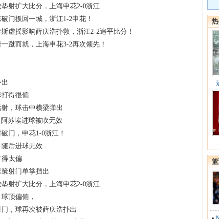
垫射扩大比分，上海申花2-0浙江
破门扳回一城，浙江1-2申花！
热
卡斯虚摇影响薛庆浩扑救，浙江2-2追平比分！
一蹴而就，上海申花3-2再次领先！
扑出
球打得很偏
远射，球击中横梁弹出
，阿苏埃进球被吹无效
破门，申花1-0浙江！
，随后进球无效
打得太偏
篮
里策射门单掌挡出
垫射扩大比分，上海申花2-0浙江
，球顶偏偏，
射门，球再次被薛庆浩扑出