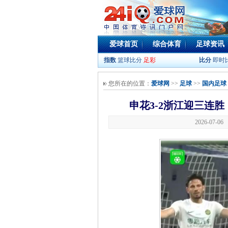
爱球首页
综合体育
足球资讯
指数
篮球比分
足彩
比分
即时
您所在的位置：
爱球网
>>
足球
>>
国内足球
申花3-2浙江迎三连
2026-07-0