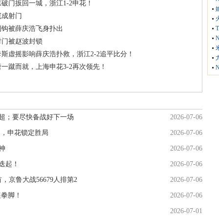
破门扳回一城，浙江1-2申花！
完成射门
倒钩被薛庆浩飞身扑出
射门被赵波封锁
卡斯虚摇影响薛庆浩扑救，浙江2-2追平比分！
一蹴而就，上海申花3-2再次领先！
超；要尽快备战好下一场
2026-07-06
门，申花锁定胜局
2026-07-06
神
2026-07-06
迭起！
2026-07-06
，京鲁大战56679人排第2
2026-07-06
展拳脚！
2026-07-06
2026-07-01