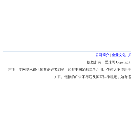
公司简介
|
企业文化
|
版权所有：爱球网 Copyright © 200
声明：本网资讯仅供体育爱好者浏览、购买中国足彩参考之用。任何人不得用于
关系。链接的广告不得违反国家法律规定，如有违