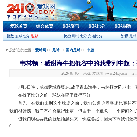
爱球首页
综合体育
足球资讯
足球比分
足球指数
指数
篮球比分
足彩
比分
即时比分
完场比分
资讯
足球
您所在的位置：
爱球网
>>
足球
>>
国内足球
>>
中超
韦林顿：感谢海牛把低谷中的我带到中超；
2026-07-06 来源: 爱球网 www.24iq.com
点击
7月5日晚，成都蓉城客场1-1战平青岛海牛，韦林顿对阵老主
在扳平比分之前，球队在哪里做得不好
首先，在我们来到这个球场之前，我们知道这场客场比赛并不
我们很遗憾，我们有机会赢得比赛，但由于一个疏忽，一个瞬间的
但我们现在要做的就是抬起头来，快速备战，因为下周我们还
0