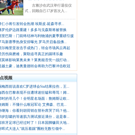
古雅沙在武汉举行退役仪
式，回顾自己17岁首次入...
拜仁小将引发转会热潮 埃斯皮-延森寻求...
佛罗伦萨边路重建！多多与戈森斯将被替换
阿里巴斯：门前终结神与利物浦的夏季重磅引援
罗马新赛季热身安排曝光 罗马开启备战佛...
阿尔梅里亚攻击手成热门，转会市场风云再起
经历伤病磨难，聚勒追寻真正的踢球乐趣
阿莫林影响莱奥未来？莱奥能否凭一战打动...
超越土豪，迪奥曼德转会将助力巴黎冲击欧冠
点视频
踢梅西前说喜欢C罗进球会Siu结果拉伤，王...
梅西在巴黎表现不佳遭球迷狂嘘和辱骂！姆...
那时的哥几个！全明星名场面：詹姆斯让欧...
詹姆斯：不懂什么唯冠军论 艾弗森、巴克...
孙继海：你看到胡荷韬在替补席哭了吗？他...
19岁彭啸的等速肌力测试接近满分，这是泰...
西班牙足球已经过时了！日本国脚镰田大地...
谢晖式大连人“就压着踢”圈粉无数引领中...