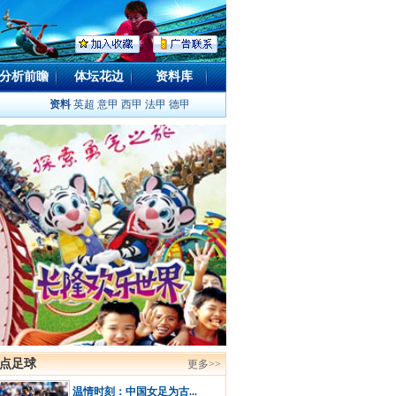
分析前瞻
体坛花边
资料库
资料
英超
意甲
西甲
法甲
德甲
点足球
更多>>
温情时刻：中国女足为古...