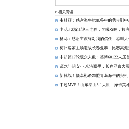
相关阅读
韦林顿：感谢海牛把低谷中的我带到中
申花3-2浙江迎三连胜，吴曦双响，拉
杨聪：感谢主教练对我的信任，感谢大
梅州客家主场迎战长春亚泰，比赛高潮
中超第17轮观众人数：英博60122人居首
谭龙与胡安-卡米洛联手，长春亚泰大
新挑战！颜卓彬谈加盟青岛海牛的契机
中超MVP！山东泰山5-1大胜，泽卡英