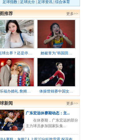
足球指数
|
足球比分
|
足球资讯
|
综合体育
图推荐
更多>>
运球出界？还是停…
她被誉为“韩国田…
乐福办婚礼 詹姆…
体操世锦赛中国女…
球新闻
更多>>
广东宏远休赛期动态：主...
在休赛期，广东宏远的部分
主力球员参加国家队集...
NBA夏联：灰熊7人上双37分狂胜雷霆 探花布...