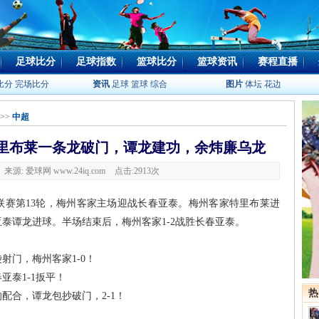
足球比分
足球指数
篮球比分
篮球资讯
赛程直播
比分
完场比分
资讯
足球
篮球
综合
图片
体坛
花边
>>
中超
特里布莱一条龙破门，谭龙建功，余炜廉乌龙
6 来源: 爱球网 www.24iq.com
点击:
2913次
联赛第13轮，梅州客家主场迎战长春亚泰。梅州客家特里布莱进
泰谭龙进球。半场结束后，梅州客家1-2战胜长春亚泰。
射门，梅州客家1-0！
亚泰1-1扳平！
热
配合，谭龙包抄破门，2-1！