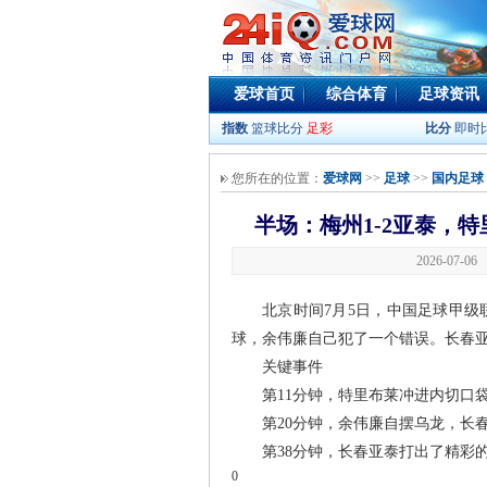
爱球首页
综合体育
足球资讯
指数
篮球比分
足彩
比分
即时
您所在的位置：
爱球网
>>
足球
>>
国内足球
半场：梅州1-2亚泰，
2026-07-0
北京时间7月5日，中国足球甲级
球，余伟廉自己犯了一个错误。长春亚
关键事件
第11分钟，特里布莱冲进内切口袋
第20分钟，余伟廉自摆乌龙，长春
第38分钟，长春亚泰打出了精彩的
0