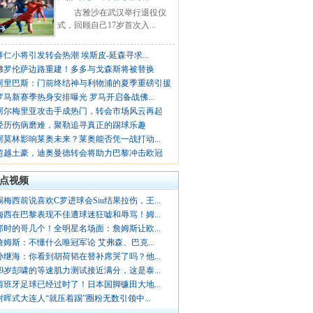
古雅沙在武汉举行退役仪
式，回顾自己17岁首次入...
拜仁小将引发转会热潮 埃斯皮-延森寻求...
佛罗伦萨边路重建！多多与戈森斯将被替换
阿里巴斯：门前终结神与利物浦的夏季重磅引援
罗马新赛季热身安排曝光 罗马开启备战佛...
阿尔梅里亚攻击手成热门，转会市场风云再起
经历伤病磨难，聚勒追寻真正的踢球乐趣
阿莫林影响莱奥未来？莱奥能否凭一战打动...
超越土豪，迪奥曼德转会将助力巴黎冲击欧冠
点视频
踢梅西前说喜欢C罗进球会Siu结果拉伤，王...
梅西在巴黎表现不佳遭球迷狂嘘和辱骂！姆...
那时的哥几个！全明星名场面：詹姆斯让欧...
詹姆斯：不懂什么唯冠军论 艾弗森、巴克...
孙继海：你看到胡荷韬在替补席哭了吗？他...
19岁彭啸的等速肌力测试接近满分，这是泰...
西班牙足球已经过时了！日本国脚镰田大地...
谢晖式大连人“就压着踢”圈粉无数引领中...