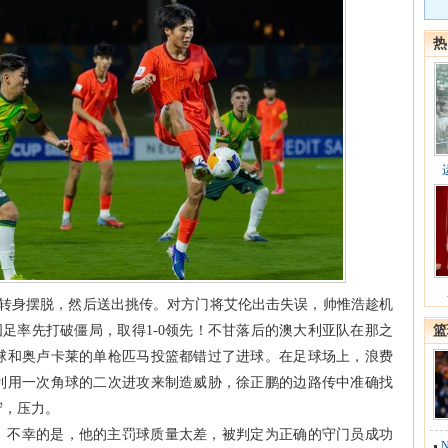
热
场转身摆脱，然后送出挑传。对方门将艾伦出击失误，帅惟浩趁机
国足率先打破僵局，取得1-0领先！不甘落后的澳大利亚队在那之
篮
球和奥卢卡莱的单枪匹马投篮都错过了进球。在足球场上，浪费
队利用一次角球的二次进攻来制造威胁，徐正鹏的边路传中准确找
守，压力。
球。不幸的是，他的主罚球质量太差，被判定为正确的守门员成功