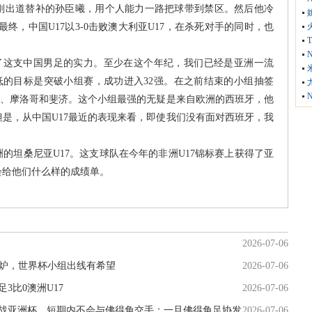
。刚出道替补的孙臣曦，用个人能力一路把球带到禁区。然后他冷
最终，中国U17以3-0击败澳大利亚U17，在杀死对手的同时，也
到了这支中国男足的实力。至少在这个年纪，我们已经是亚洲一流
低的目标是突破小组赛，成功进入32强。在之前结束的小组抽签
牙、摩洛哥和斐济。这个小组最强的无疑是来自欧洲的西班牙，他
是，从中国U17最近的表现来看，即使我们没有面对西班牙，我
的坦桑尼亚U17。这支球队在今年的非洲U17锦标赛上获得了亚
会给他们什么样的成绩单。
2026-07-06
员出炉，世界杯小组出线有希望
2026-07-06
3比0澳洲U17
2026-07-06
战亚洲杯，短期内不会与佛得角交手；一旦佛得角足协发
2026-07-06