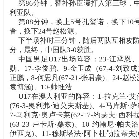
第86分钟，替补孙臣曦打入第三球，中
利亚队。
第88分钟，换上5号孔玺诺，换下10
晋，换下24号赵松源。
下半场补时三分钟，随后两队互相攻
分，最终，中国队3-0获胜。
中国男足U17出场阵容：23-江承恩、1
勋、17-李俊鹏、9-金玉成（67-4-刘致成
正鹏，8-何思凡(67-21-张君豪)、24-赵松源
袁博涵)、10-帅惟浩
U17在澳大利亚的阵容：1-拉克兰·艾
(76-3-奥利弗·迪莫夫斯基)、4-马库斯·
7-马利克·奥卢卡莱(62-17-约瑟夫·西科
(63-23-卢卡斯·桑兹)、10-约翰尼·帕夫洛
伊西克)、11-穆斯塔法·阿卜杜勒拉蒂夫(6