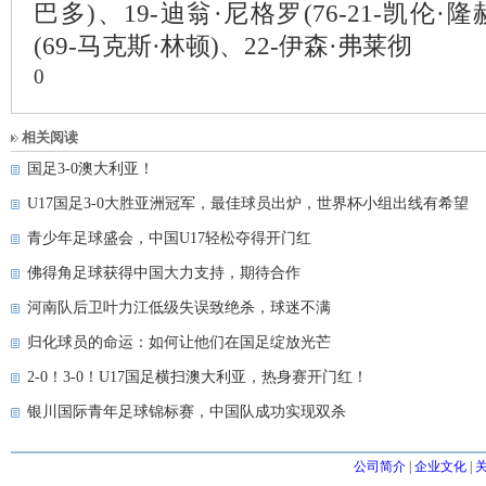
巴多)、19-迪翁·尼格罗(76-21-凯伦·
(69-马克斯·林顿)、22-伊森·弗莱彻
0
相关阅读
国足3-0澳大利亚！
U17国足3-0大胜亚洲冠军，最佳球员出炉，世界杯小组出线有希望
青少年足球盛会，中国U17轻松夺得开门红
佛得角足球获得中国大力支持，期待合作
河南队后卫叶力江低级失误致绝杀，球迷不满
归化球员的命运：如何让他们在国足绽放光芒
2-0！3-0！U17国足横扫澳大利亚，热身赛开门红！
银川国际青年足球锦标赛，中国队成功实现双杀
公司简介
|
企业文化
|