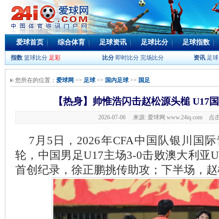
爱球首页
综合体育
足球资讯
足球比分
足球指数
指数
篮球比分
足彩
比分
即时比分
完场比分
资讯
足球
您所在的位置：
爱球网
>>
足球
>>
国内足球
>>
国足
【热身】帅惟浩闪击赵松源头槌 U17国足
2026-07-06 来源: 爱球网 www.24iq.com
点击
7月5日，2026年CFA中国队银川
轮，中国男足U17主场3-0击败澳大利亚
首创纪录，徐正鹏挑传助攻；下半场，赵