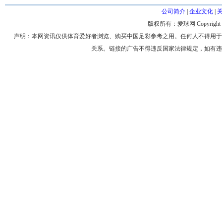
公司简介
|
企业文化
|
版权所有：爱球网 Copyright © 200
声明：本网资讯仅供体育爱好者浏览、购买中国足彩参考之用。任何人不得用于
关系。链接的广告不得违反国家法律规定，如有违