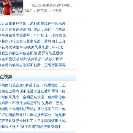
浙江队在中超第20轮中以3-
2战胜大连英博，19岁新...
女足后东亚杯重组：米利西奇续任推00后占...
国足八月集训移师澳门重庆：邵佳一弃跨洲...
中甲冲超算术题重写：广州豹让一球领先优...
中超第21轮复盘与夏窗余波：蓉城四十五分...
申花再次动荡 中超换帅风暴来袭，申花成...
曼联边锋的五年低谷回顾 桑乔可能重返德...
年轻新星崛起 续约谈判幕后：莱默尔揭示...
德布劳内或将告别那不勒斯，迈阿密国际再...
点视频
踢梅西前说喜欢C罗进球会Siu结果拉伤，王...
梅西在巴黎表现不佳遭球迷狂嘘和辱骂！姆...
那时的哥几个！全明星名场面：詹姆斯让欧...
詹姆斯：不懂什么唯冠军论 艾弗森、巴克...
孙继海：你看到胡荷韬在替补席哭了吗？他...
19岁彭啸的等速肌力测试接近满分，这是泰...
西班牙足球已经过时了！日本国脚镰田大地...
谢晖式大连人“就压着踢”圈粉无数引领中...