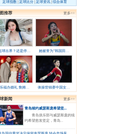
足球指数
|
足球比分
|
足球资讯
|
综合体育
图推荐
更多>>
运球出界？还是停…
她被誉为“韩国田…
乐福办婚礼 詹姆…
体操世锦赛中国女…
球新闻
更多>>
青岛续约威瑟斯庞希望坚...
青岛俱乐部与威瑟斯庞的续
约希望愈发坚定，青岛...
青岛国信男篮决定保留韦瑟斯庞 转会市场风...