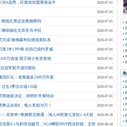
出CBA选秀，区俊炫加盟香港金牛
2026-07-01
2026-07-01
斯 锋线扎堆还追詹姆斯吗
2026-07-01
刺 继续辅佐文班亚马冲冠
2026-07-01
式完成 杨瀚森利拉德迎新队友
2026-07-01
万签2米13中锋 此前已续约罗威
2026-07-01
430万选项 国王骑士有意签他
2026-07-01
：总冠军射手成功留队
2026-07-01
热
四巨头：老詹最多2300万年薪
2026-07-01
 过去3季仅出场116场
2026-07-01
芳雨做新决定，胡明轩开展特训
2026-07-01
进奥运会前8，每人奖励30万！
2026-07-01
—东契奇+詹姆斯没跑通，湖人48胜第七首轮2-4火箭
2026-06-30
克斯4-1马刺夺冠破咒，SGA蝉联MVP西决折戟，文班
2026-06-30