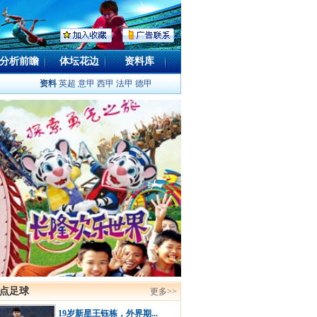
分析前瞻
体坛花边
资料库
资料
英超
意甲
西甲
法甲
德甲
点足球
更多>>
19岁新星王钰栋，外界期...