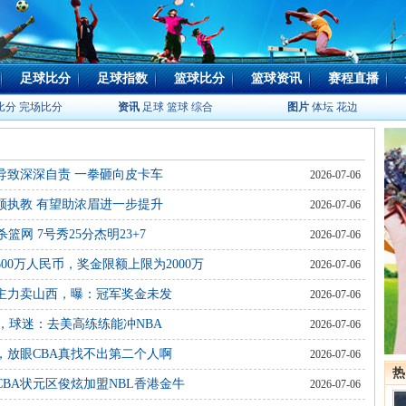
足球比分
足球指数
篮球比分
篮球资讯
赛程直播
比分
完场比分
资讯
足球
篮球
综合
图片
体坛
花边
导致深深自责 一拳砸向皮卡车
2026-07-06
顿执教 有望助浓眉进一步提升
2026-07-06
网 7号秀25分杰明23+7
2026-07-06
00万人民币，奖金限额上限为2000万
2026-07-06
主力卖山西，曝：冠军奖金未发
2026-07-06
帽，球迷：去美高练练能冲NBA
2026-07-06
，放眼CBA真找不出第二个人啊
2026-07-06
热
BA状元区俊炫加盟NBL香港金牛
2026-07-06