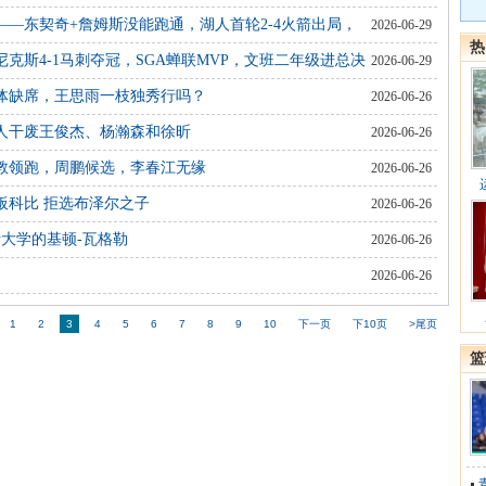
——东契奇+詹姆斯没能跑通，湖人首轮2-4火箭出局，
2026-06-29
热
克斯4-1马刺夺冠，SGA蝉联MVP，文班二年级进总决
2026-06-29
体缺席，王思雨一枝独秀行吗？
2026-06-26
一人干废王俊杰、杨瀚森和徐昕
2026-06-26
教领跑，周鹏候选，李春江无缘
2026-06-26
板科比 拒选布泽尔之子
2026-06-26
大学的基顿-瓦格勒
2026-06-26
2026-06-26
1
2
3
4
5
6
7
8
9
10
下一页
下10页
>尾页
篮