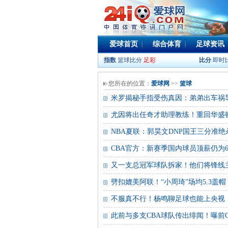
爱球首页
综合体育
足球资讯
指数
篮球比分
足彩
比分
即时
您所在的位置：
爱球网
>>
篮球
米罗揭秘手指受伤真因：弟弟出车祸
尤因将出任奇才助理教练！重回华盛
NBA夏联：郭昊文DNP国王三分准绝杀篮
CBA官方：新赛季国内球员顶薪仍为6
又一支总冠军球队拆家！他们将锋线
劈扣媲美阿联！“小周琦”场均5.3盖
不服真不行！杨鸣聊足球也能上央视
此前与多支CBA球队传出绯闻！曝前C