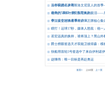
二年级进总决赛
洛杉矶的41岁与斯洛文尼亚人的首季
老詹的"最后一舞"悬而未决
纽约的53年与圣安东尼奥的眼泪——尼
赛，这个NBA赛季有点疯
中国女篮赴澳名单出炉！王牌核心集
瞎打！运球17秒，媒体人怒批：他
若宏远真的换帅，谁将顶上？黑山外
爵士榜眼签选天才双能卫彼得森：模
快船用首轮5号签选中了来自伊利诺伊
赵继伟：唯一目标是再赴奥运
首页<
上10页
上一页