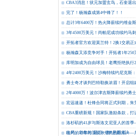
CBA3消息！状元加盟玄鸟，石奎退
完了！杨瀚森成第4中锋了！！
总计3年6400万！热火降薪续约维金
3年4500万美元！尚帕尼成功续约马
开拓者官方欢迎莫兰特！2换1交易正
杨瀚森又添竞争对手！开拓者1年250
库明加成为自由球员！老鹰拒绝执行2
4年2400万美元！沙梅特续约尼克斯
勇士奇才谈判巴特勒换浓眉！开启组建
2年4000万！波尔津吉斯降薪续约勇士
宏远速递！杜锋合同将正式到期，朱
CBA重磅新规！国家队激励条款，打
洛杉矶的41岁与斯洛文尼亚人的首季—
出局，老詹的"最后一舞"悬而未决
纽约的53年与圣安东尼奥的眼泪——尼