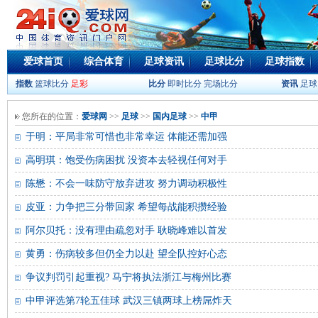
爱球首页
综合体育
足球资讯
足球比分
足球指数
指数
篮球比分
足彩
比分
即时比分
完场比分
资讯
足球
您所在的位置：
爱球网
>>
足球
>>
国内足球
>>
中甲
于明：平局非常可惜也非常幸运 体能还需加强
高明琪：饱受伤病困扰 没资本去轻视任何对手
陈懋：不会一味防守放弃进攻 努力调动积极性
皮亚：力争把三分带回家 希望每战能积攒经验
阿尔贝托：没有理由疏忽对手 耿晓峰难以首发
黄勇：伤病较多但仍全力以赴 望全队控好心态
争议判罚引起重视? 马宁将执法浙江与梅州比赛
中甲评选第7轮五佳球 武汉三镇两球上榜屌炸天