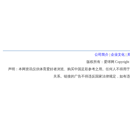
公司简介
|
企业文化
|
版权所有：爱球网 Copyright © 200
声明：本网资讯仅供体育爱好者浏览、购买中国足彩参考之用。任何人不得用于
关系。链接的广告不得违反国家法律规定，如有违