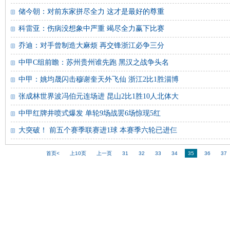
储今朝：对前东家拼尽全力 这才是最好的尊重
科雷亚：伤病没想象中严重 竭尽全力赢下比赛
乔迪：对手曾制造大麻烦 再交锋浙江必争三分
中甲C组前瞻：苏州贵州谁先跑 黑汉之战争头名
中甲：姚均晟闪击穆谢奎天外飞仙 浙江2比1胜淄博
张成林世界波冯伯元连场进 昆山2比1胜10人北体大
中甲红牌井喷式爆发 单轮9场战罢6场惊现5红
大突破！ 前五个赛季联赛进1球 本赛季六轮已进仨
首页<
上10页
上一页
31
32
33
34
35
36
37