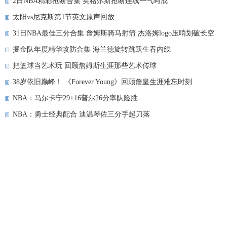
2日NBA精彩抢断合集 英格尔斯抢断连线一气呵成
太阳vs尼克斯第1节英文原声回放
31日NBA最佳三分合集 詹姆斯骑马射箭 杰洛姆logo压哨划破长空
掘金队年度精华攻防合集 海兰德旋转跳跃生吞内线
把篮球当艺术玩 回顾詹姆斯生涯那些艺术传球
38岁依旧巅峰！ 《Forever Young》回顾詹皇生涯难忘时刻
NBA：马尔卡宁29+16普尔26分率队险胜
NBA：勇士经典配合 迪温琴佐三分手起刀落