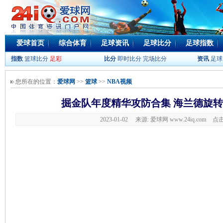
爱球首页
综合体育
足球资讯
足球比分
足球指数
指数
篮球比分
足彩
比分
即时比分
完场比分
资讯
足球
您所在的位置：
爱球网
>>
篮球
>>
NBA视频
掘金队年度精华攻防合集 海兰德旋
2023-01-02 来源: 爱球网 www.24iq.com
点击