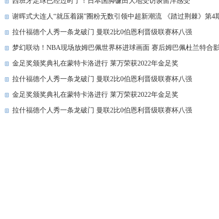
西班牙足球已经过时了！日本国脚镰田大地受访谈留洋感受
谢晖式大连人“就压着踢”圈粉无数引领中超新潮流 《踏过荆棘》第4
拉什福德个人秀一条龙破门 曼联2比0伯恩利晋级联赛杯八强
梦幻联动！NBA现场放姆巴佩世界杯进球画面 赛后姆巴佩杜兰特合
金足奖颁奖典礼在蒙特卡洛进行 莱万荣获2022年金足奖
拉什福德个人秀一条龙破门 曼联2比0伯恩利晋级联赛杯八强
金足奖颁奖典礼在蒙特卡洛进行 莱万荣获2022年金足奖
拉什福德个人秀一条龙破门 曼联2比0伯恩利晋级联赛杯八强