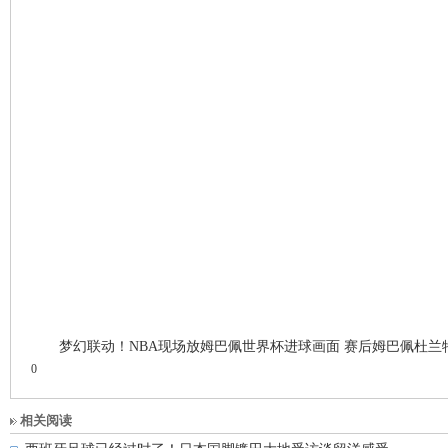
梦幻联动！NBA现场放姆巴佩世界杯进球画面 赛后姆巴佩杜兰
0
相关阅读