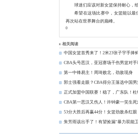
球迷们应该对新女篮保持耐心，
希望在这场比赛中，女篮能以最
再次站在世界舞台的巅峰。
0
相关阅读
中国女篮首秀来了！2米23张子宇手捧
CBA头号恶汉，亚冠赛场干伤男篮对手
第一中锋易主！周琦败北，劲敌现身
郭士强看走眼？CBA得分王落选中国
正式加盟中国联赛！稳了，广东队！杜
CBA第一恶汉又伤人！许钟豪一笑生
53分大胜后再赢44分！女篮劲敌杀红
朱芳雨该出手了！有望捡漏“暴力双能