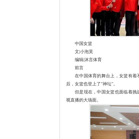
中国女篮
文|小泡芙
编辑|沐言体育
前言
在中国体育的舞台上，女篮有着
后，女篮也登上了“神坛”。
但是现在，中国女篮也面临着挑
视直播的大场面。