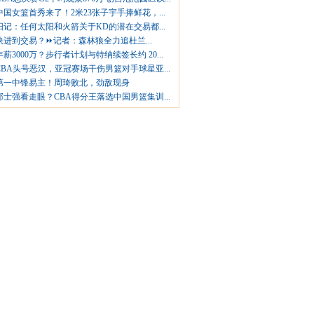
中国女篮首秀来了！2米23张子宇手捧鲜花，...
阳记：任何太阳和火箭关于KD的潜在交易都...
快进到交易？⏩️记者：森林狼全力追杜兰...
年薪3000万？步行者计划与特纳续签长约 20...
CBA头号恶汉，亚冠赛场干伤男篮对手球星亚...
第一中锋易主！周琦败北，劲敌现身
郭士强看走眼？CBA得分王落选中国男篮集训...