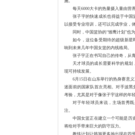
施。
每天6000大卡的热量摄入量由
张子宇的快速成长也得益于中国
以接受专业培训，还可以完成学业，
同时，中国篮协的“雏鹰计划”也
如今，这位备受期待的超级新星
响到未来几年中国女篮的内线格局。
张子宇正在书写自己的传奇，从
天才球员的成长需要科学的规划
现可持续发展。
6月15日在山东举行的热身赛意
迷面前的国家队首次亮相。对手波黑
考验，尤其是对于像张子宇这样的年
对于年轻球员来说，主场首秀既
注。
中国女篮正在建立一个可能是历
将给对手带来巨大的防守压力。
教练计划让韩旭更多地出现在四