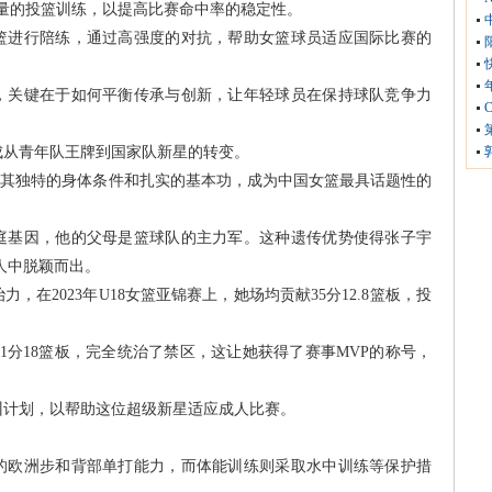
量的投篮训练，以提高比赛命中率的稳定性。
篮进行陪练，通过高强度的对抗，帮助女篮球员适应国际比赛的
，关键在于如何平衡传承与创新，让年轻球员在保持球队竞争力
成从青年队王牌到国家队新星的转变。
凭借其独特的身体条件和扎实的基本功，成为中国女篮最具话题性的
庭基因，他的父母是篮球队的主力军。这种遗传优势使得张子宇
人中脱颖而出。
，在2023年U18女篮亚锦赛上，她场均贡献35分12.8篮板，投
1分18篮板，完全统治了禁区，这让她获得了赛事MVP的称号，
训计划，以帮助这位超级新星适应成人比赛。
的欧洲步和背部单打能力，而体能训练则采取水中训练等保护措