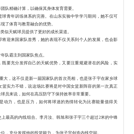
营养团队精确计算，以确保其身体发育需要。
篮球青年训练体系的完善。在山东实验中学学习期间，她不仅可
体现了体育与教育融合的优势。
为类似天赋球员提供了更好的成长渠道。
即将迎来国家队首秀，她的表现不仅关系到个人的发展，也会影
青年队霸主到国家队焦点。
，既要充分发挥自己的天赋优势，又要注重规避潜在的风险，实
义重大，这不仅是新一届国家队的首次亮相，也是张子宇在家乡球
女篮实力不错，说这场比赛将是对中国女篮新阵容的第一次真正
轻球员来说，如何在高压防守下保持效率非常重要。
是动力，也是压力，如何将球迷的热情转化为比赛能量值得关
史上最高的内线组合。李月汝、韩旭和张子宇三个超过2米的中锋
号位，充分发挥他的投篮能力，为张子宇创造内线空间。