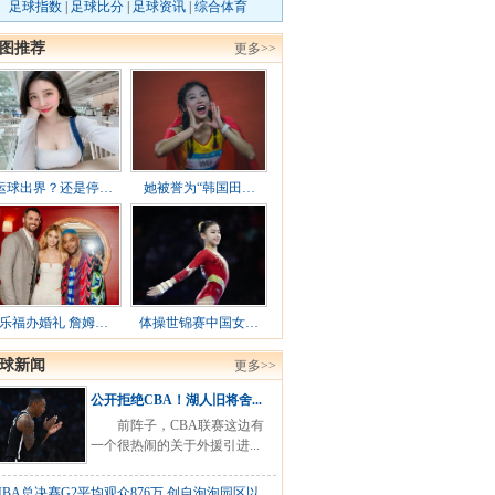
足球指数
|
足球比分
|
足球资讯
|
综合体育
图推荐
更多>>
运球出界？还是停…
她被誉为“韩国田…
乐福办婚礼 詹姆…
体操世锦赛中国女…
球新闻
更多>>
公开拒绝CBA！湖人旧将舍...
前阵子，CBA联赛这边有
一个很热闹的关于外援引进...
NBA总决赛G2平均观众876万 创自泡泡园区以...