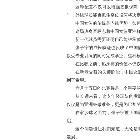
这种配置不仅可以增强篮板保障
时，外线球员能否抓住空位投篮将决
中国女篮的传统是内线优势，如
这场热身赛标志着中国女篮亚洲
新一代球员需要证明自己能继承
张子宇的成长轨迹也反映了中国
接受专业训练的同时完成学业。这种
在比赛之前，热身赛的价值不仅
在新老交替的关键阶段，中国女
到了希望。
六月十五日的比赛将是一个重要
从长远来看，这支年轻球队的发
仅仅是为亚洲杯做准备，更是为巴黎
在家乡球迷面前，张子宇披上国
启。
这个问题也让我们知道，无论是
发展。