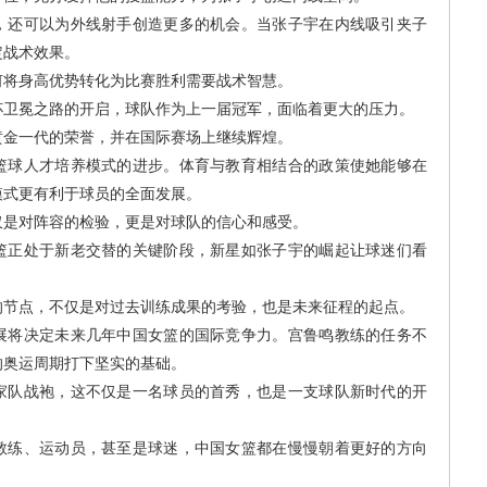
，还可以为外线射手创造更多的机会。当张子宇在内线吸引夹子
定战术效果。
何将身高优势转化为比赛胜利需要战术智慧。
杯卫冕之路的开启，球队作为上一届冠军，面临着更大的压力。
黄金一代的荣誉，并在国际赛场上继续辉煌。
篮球人才培养模式的进步。体育与教育相结合的政策使她能够在
模式更有利于球员的全面发展。
仅是对阵容的检验，更是对球队的信心和感受。
篮正处于新老交替的关键阶段，新星如张子宇的崛起让球迷们看
的节点，不仅是对过去训练成果的考验，也是未来征程的起点。
展将决定未来几年中国女篮的国际竞争力。宫鲁鸣教练的任务不
的奥运周期打下坚实的基础。
家队战袍，这不仅是一名球员的首秀，也是一支球队新时代的开
教练、运动员，甚至是球迷，中国女篮都在慢慢朝着更好的方向