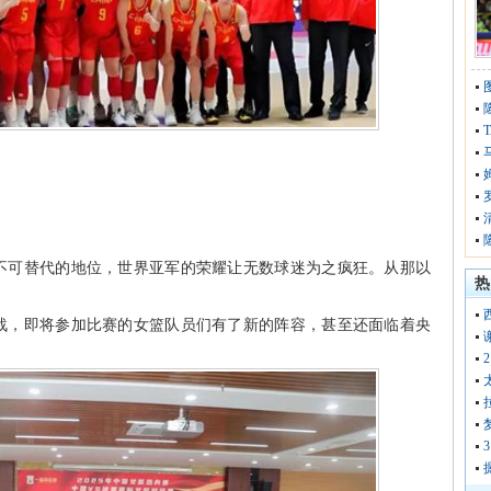
不可替代的地位，世界亚军的荣耀让无数球迷为之疯狂。从那以
热
战，即将参加比赛的女篮队员们有了新的阵容，甚至还面临着央