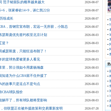
同 范子铭留队的概率越来越大
2026-08-07
+6，张家睿砍14+9，谈仁凯22分
2026-08-07
步历练成长
2026-08-07
CBA，首钢官宣布朗，宏远一无所获，小陈总
2026-08-07
韦瑟斯庞优先签约权至北京计划
2026-08-03
辽篮？
2026-08-03
易威瑟斯庞，只能狂追布朗了！
2026-08-03
年的篮球热爱被更多人看见
2026-08-03
热
库里，郭士强如今用废杨瀚森
2026-08-03
就知道为什么CBA留不住外援了
2026-08-03
A的故事只是逗点不是句点
2026-08-03
CBA球队报价
2026-08-03
不能躺平了，所有球队都将受影响
2026-08-03
没比赛，但联盟正在被外援政策和交易重新发明
2026-07-28