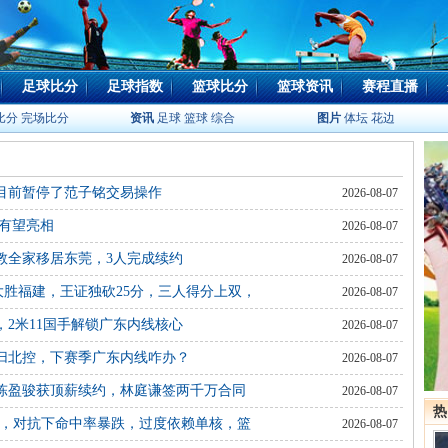
足球比分
足球指数
篮球比分
篮球资讯
赛程直播
比分
完场比分
资讯
足球
篮球
综合
图片
体坛
花边
目前暂停了范子铭交易操作
2026-08-07
有望亮相
2026-08-07
教全家移居东莞，3人完成续约
2026-08-07
分大胜福建，王证独砍25分，三人得分上双，
2026-08-07
2米11国手解锁广东内线核心
2026-08-07
归北控，下赛季广东内线咋办？
2026-08-07
，陈盈骏获顶薪续约，林庭谦签两千万合同
2026-08-07
热
广厦，对抗下命中率暴跌，过度依赖单核，篮
2026-08-07