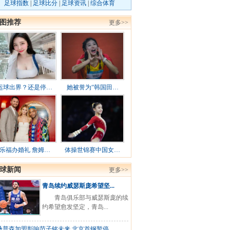
足球指数
|
足球比分
|
足球资讯
|
综合体育
图推荐
更多>>
运球出界？还是停…
她被誉为“韩国田…
乐福办婚礼 詹姆…
体操世锦赛中国女…
球新闻
更多>>
青岛续约威瑟斯庞希望坚...
青岛俱乐部与威瑟斯庞的续
约希望愈发坚定，青岛...
桑普森加盟影响范子铭未来 北京首钢暂停...