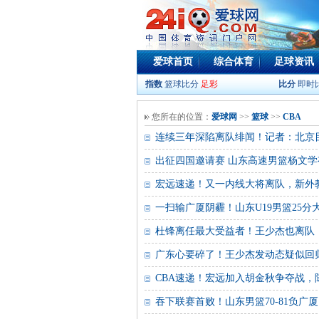
爱球首页
综合体育
足球资讯
指数
篮球比分
足彩
比分
即时
您所在的位置：
爱球网
>>
篮球
>>
CBA
连续三年深陷离队绯闻！记者：北京
出征四国邀请赛 山东高速男篮杨文学
宏远速递！又一内线大将离队，新外
一扫输广厦阴霾！山东U19男篮25
杜锋离任最大受益者！王少杰也离队，
广东心要碎了！王少杰发动态疑似回
CBA速递！宏远加入胡金秋争夺战
吞下联赛首败！山东男篮70‑81负