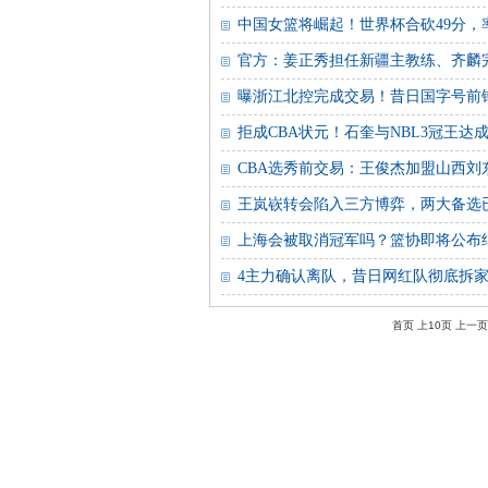
中国女篮将崛起！世界杯合砍49分
官方：姜正秀担任新疆主教练、齐麟
曝浙江北控完成交易！昔日国字号前
拒成CBA状元！石奎与NBL3冠王达
CBA选秀前交易：王俊杰加盟山西刘
王岚嵚转会陷入三方博弈，两大备选
上海会被取消冠军吗？篮协即将公布
4主力确认离队，昔日网红队彻底拆家
首页
上10页
上一页