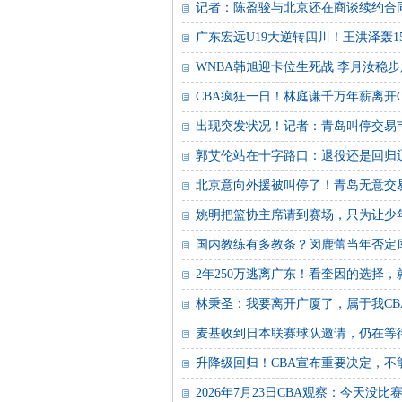
记者：陈盈骏与北京还在商谈续约合
广东宏远U19大逆转四川！王洪泽轰15
WNBA韩旭迎卡位生死战 李月汝稳
CBA疯狂一日！林庭谦千万年薪离开
出现突发状况！记者：青岛叫停交易
郭艾伦站在十字路口：退役还是回归
北京意向外援被叫停了！青岛无意交
姚明把篮协主席请到赛场，只为让少
国内教练有多教条？闵鹿蕾当年否定
2年250万逃离广东！看奎因的选择，
林秉圣：我要离开广厦了，属于我CB
麦基收到日本联赛球队邀请，仍在等待
升降级回归！CBA宣布重要决定，
2026年7月23日CBA观察：今天