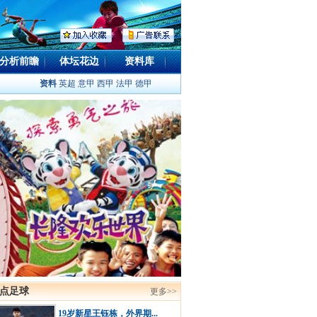
分析前瞻
体坛花边
资料库
资料
英超
意甲
西甲
法甲
德甲
点足球
更多>>
19岁新星王钰栋，外界期...