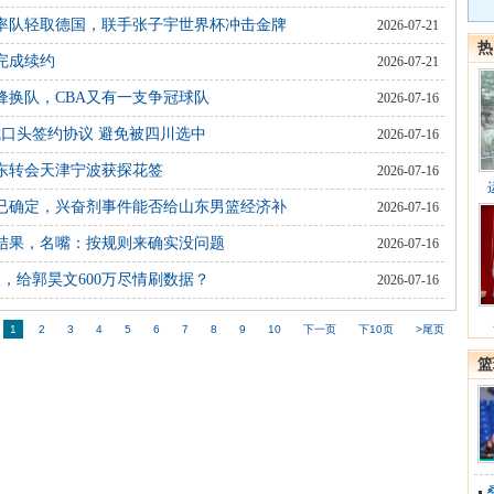
，率队轻取德国，联手张子宇世界杯冲击金牌
2026-07-21
热
完成续约
2026-07-21
锋换队，CBA又有一支争冠球队
2026-07-16
成口头签约协议 避免被四川选中
2026-07-16
东转会天津宁波获探花签
2026-07-16
已确定，兴奋剂事件能否给山东男篮经济补
2026-07-16
结果，名嘴：按规则来确实没问题
2026-07-16
，给郭昊文600万尽情刷数据？
2026-07-16
1
2
3
4
5
6
7
8
9
10
下一页
下10页
>尾页
篮