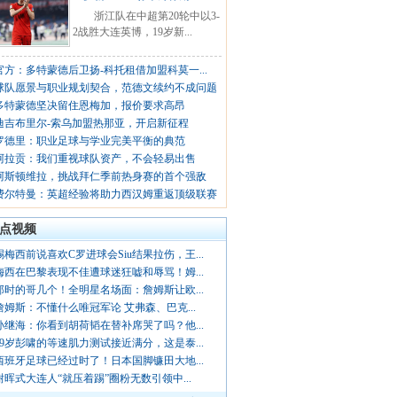
浙江队在中超第20轮中以3-
2战胜大连英博，19岁新...
官方：多特蒙德后卫扬-科托租借加盟科莫一...
球队愿景与职业规划契合，范德文续约不成问题
多特蒙德坚决留住恩梅加，报价要求高昂
迪吉布里尔-索乌加盟热那亚，开启新征程
罗德里：职业足球与学业完美平衡的典范
阿拉贡：我们重视球队资产，不会轻易出售
阿斯顿维拉，挑战拜仁季前热身赛的首个强敌
费尔特曼：英超经验将助力西汉姆重返顶级联赛
点视频
踢梅西前说喜欢C罗进球会Siu结果拉伤，王...
梅西在巴黎表现不佳遭球迷狂嘘和辱骂！姆...
那时的哥几个！全明星名场面：詹姆斯让欧...
詹姆斯：不懂什么唯冠军论 艾弗森、巴克...
孙继海：你看到胡荷韬在替补席哭了吗？他...
19岁彭啸的等速肌力测试接近满分，这是泰...
西班牙足球已经过时了！日本国脚镰田大地...
谢晖式大连人“就压着踢”圈粉无数引领中...