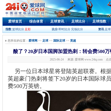
爱球首页
综合体育
足球资讯
足球比分
足球指数
指数
篮球比分
足彩
比分
即时比分
完场比分
资讯
足球
您所在的位置：
爱球网
>>
足球
>>
国际足球
>>
英超
酸了？20岁日本国脚加盟热刺：转会费500万
2025-06-24 来源: 爱球网 www.24iq.com
点击
另一位日本球星将登陆英超联赛。根
英超豪门热刺将签下20岁的日本国际球
费500万英镑。