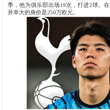
季，他为俱乐部出场19次，打进2球。
井幸大的身价是250万欧元。