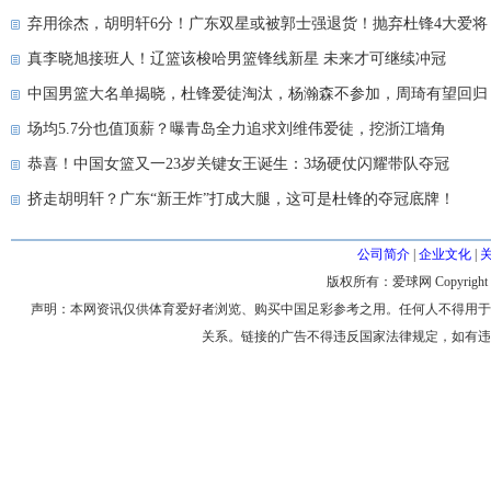
弃用徐杰，胡明轩6分！广东双星或被郭士强退货！抛弃杜锋4大爱将
真李晓旭接班人！辽篮该梭哈男篮锋线新星 未来才可继续冲冠
中国男篮大名单揭晓，杜锋爱徒淘汰，杨瀚森不参加，周琦有望回归
场均5.7分也值顶薪？曝青岛全力追求刘维伟爱徒，挖浙江墙角
恭喜！中国女篮又一23岁关键女王诞生：3场硬仗闪耀带队夺冠
挤走胡明轩？广东“新王炸”打成大腿，这可是杜锋的夺冠底牌！
公司简介
|
企业文化
|
版权所有：爱球网 Copyright © 200
声明：本网资讯仅供体育爱好者浏览、购买中国足彩参考之用。任何人不得用于
关系。链接的广告不得违反国家法律规定，如有违