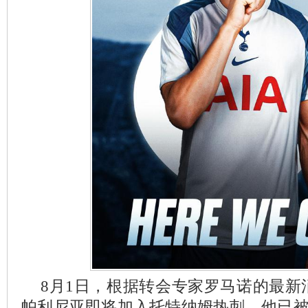
8月1日，根据转会专家罗马诺的最新
帕利尼亚即将加入托特纳姆热刺，他已