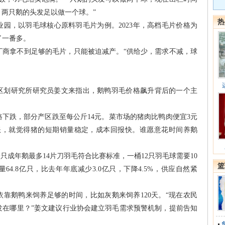
。两只鹅的头发足以做一个球。”
热
园，以羽毛球核心原料羽毛片为例。2023年，高档毛片价格为
翻了一番多。
厂商拿不到足够的毛片，只能被迫减产。“供给少，需求不减，球
区划研究所研究员姜文来指出，鹅鸭羽毛价格飙升背后的一个主
一路下跌，部分产区跌至每公斤14元。菜市场的猪肉比鸭肉便宜3元
账，就觉得猪的短期销量稳定，成本回报快。谁愿意花时间养鹅
只成年鹅最多14片刀羽毛符合比赛标准，一桶12只羽毛球需要10
篮
64.8亿只，比去年年底减少3.0亿只，下降4.5%，供应自然紧
靠鹅鸭来饲养足够的时间，比如灰鹅来饲养120天。“现在农民
发在哪里？”姜文建议行业协会建立羽毛需求预警机制，提前告知