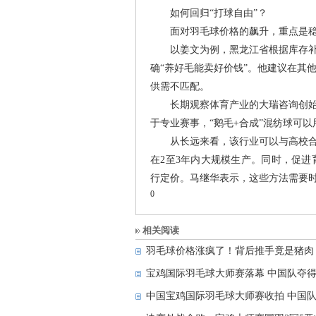
如何回归“打球自由”？
面对羽毛球价格的飙升，重点是
以姜文为例，黑龙江省根据库存补
确“养好毛能卖好价钱”。他建议在其
供需不匹配。
长期观察体育产业的大瑞咨询创始
于专业赛事，“鹅毛+合成”混纺球可以
从长远来看，该行业可以与高校合
在2至3年内大规模生产。同时，促
行定价。马继华表示，这些方法需要
0
相关阅读
羽毛球价格涨疯了！背后推手竟是猪肉
宝鸡国际羽毛球大师赛落幕 中国队夺得
中国宝鸡国际羽毛球大师赛收拍 中国队