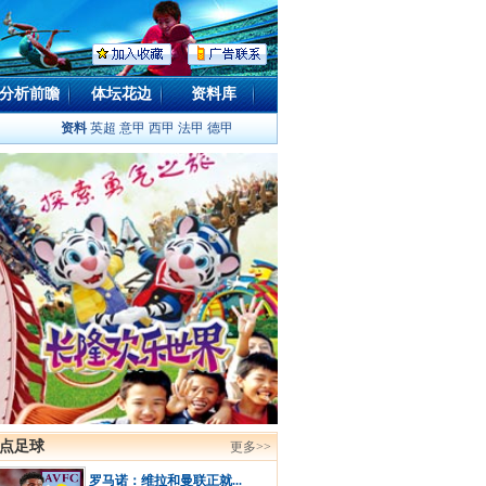
分析前瞻
体坛花边
资料库
资料
英超
意甲
西甲
法甲
德甲
点足球
更多>>
罗马诺：维拉和曼联正就...