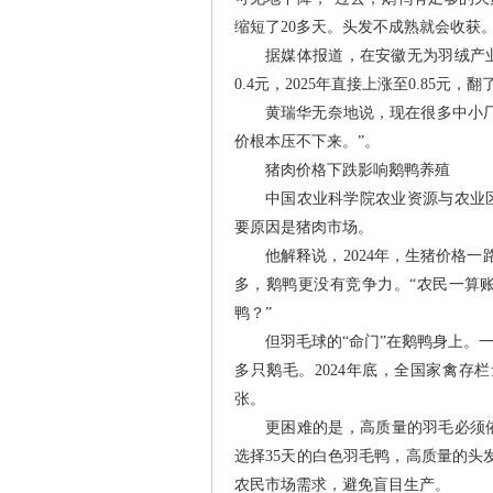
缩短了20多天。头发不成熟就会收获
据媒体报道，在安徽无为羽绒产业
0.4元，2025年直接上涨至0.85元，
黄瑞华无奈地说，现在很多中小
价根本压不下来。”。
猪肉价格下跌影响鹅鸭养殖
中国农业科学院农业资源与农业
要原因是猪肉市场。
他解释说，2024年，生猪价格
多，鹅鸭更没有竞争力。“农民一算
鸭？”
但羽毛球的“命门”在鹅鸭身上。一
多只鹅毛。2024年底，全国家禽存栏量
张。
更困难的是，高质量的羽毛必须依
选择35天的白色羽毛鸭，高质量的头
农民市场需求，避免盲目生产。