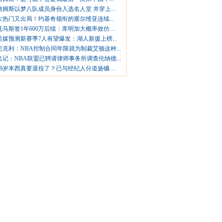
詹姆斯以梦八队成员身份入选名人堂 并穿上...
大热门又出局！约基奇领衔的塞尔维亚连续...
托马斯签1年600万后续：库明加大概率效仿 ...
美媒预测新赛季7人有望爆发：湖人新援上榜...
巴克利：NBA控制合同年限就为制裁艾顿这种...
名记：NBA联盟已聘请律师事务所调查伦纳德...
29岁本西真要退役了？已与经纪人分道扬镳 ...