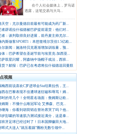
在个人社会媒体上，罗马诺
透露，这笔交易与大马...
德天空：尤尔曼德目前最有可能成为药厂新...
记者辟谣拉什福德被巴萨提前退货：他们对...
记者：谈判取得良好进展，前丹麦主帅尤尔...
赫内斯做客SPORT1：本想签维尔茨但1.5亿欧...
鲁尔新闻：施洛特贝克逐渐增加训练量，预...
每体：巴萨希望在圣诞节前与埃里克-加西亚...
巴萨双星闪耀，阿森纳中场帽子戏法，西班...
退货？邮报：巴萨已在考虑将拉什福德送回曼联
点视频
踢梅西前说喜欢C罗进球会Siu结果拉伤，王...
梅西在巴黎表现不佳遭球迷狂嘘和辱骂！姆...
那时的哥几个！全明星名场面：詹姆斯让欧...
詹姆斯：不懂什么唯冠军论 艾弗森、巴克...
孙继海：你看到胡荷韬在替补席哭了吗？他...
19岁彭啸的等速肌力测试接近满分，这是泰...
西班牙足球已经过时了！日本国脚镰田大地...
谢晖式大连人“就压着踢”圈粉无数引领中...