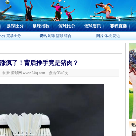
足球比分
足球指数
篮球比分
篮球资讯
赛程直播
比分
完场比分
资讯
足球
篮球
综合
图片
体坛
花边
涨疯了！背后推手竟是猪肉？
8 来源: 爱球网 www.24iq.com
点击:
3349次
热