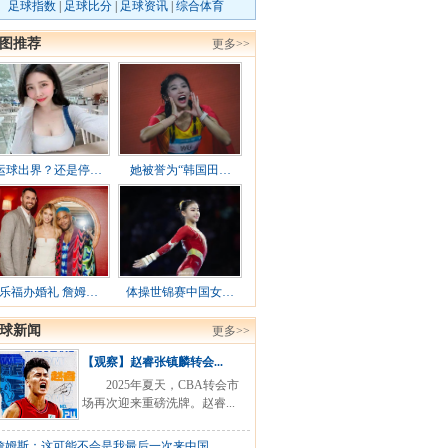
足球指数
|
足球比分
|
足球资讯
|
综合体育
图推荐
更多>>
运球出界？还是停…
她被誉为“韩国田…
乐福办婚礼 詹姆…
体操世锦赛中国女…
球新闻
更多>>
【观察】赵睿张镇麟转会...
2025年夏天，CBA转会市
场再次迎来重磅洗牌。赵睿...
詹姆斯：这可能不会是我最后一次来中国，...