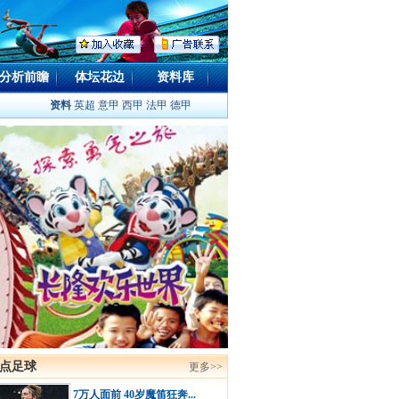
分析前瞻
体坛花边
资料库
资料
英超
意甲
西甲
法甲
德甲
点足球
更多>>
7万人面前 40岁魔笛狂奔...