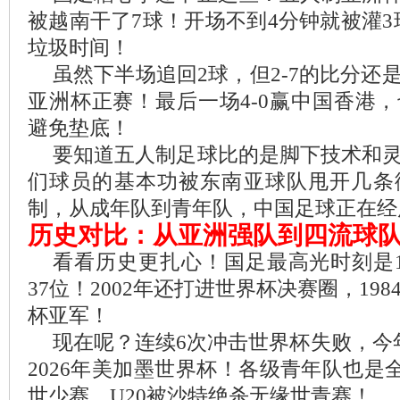
被越南干了7球！开场不到4分钟就被灌3
垃圾时间！
虽然下半场追回2球，但2-7的比分还
亚洲杯正赛！最后一场4-0赢中国香港
避免垫底！
要知道五人制足球比的是脚下技术和
们球员的基本功被东南亚球队甩开几条
制，从成年队到青年队，中国足球正在经
历史对比：从亚洲强队到四流球
看看历史更扎心！国足最高光时刻是19
37位！2002年还打进世界杯决赛圈，198
杯亚军！
现在呢？连续6次冲击世界杯失败，今
2026年美加墨世界杯！各级青年队也是
世少赛，U20被沙特绝杀无缘世青赛！