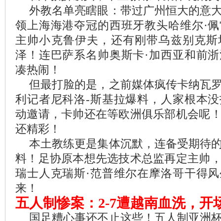
外教名单亮瞎眼：带过广州恒大的意
领上海海港夺冠的西班牙教头哈维尔·
主帅小克鲁伊夫，还有刚带乌兹别克斯
泽！连巴萨系名帅奥斯卡·加西亚和前
凑热闹！
但最打脸的是，之前媒体疯传卡纳瓦
利记者尼科洛-斯基拉爆料，人家根本
动邀请，卡帅还在等欧洲俱乐部机会呢
还精彩！
本土教练更是集体沉默，连备受期待
料！足协原本想先选技术总监再定主帅
瑞士人克瑞斯·范普维尔在摩洛哥干得
来！
五人制惨案：2-7遭越南血洗，开
国足糟心事还不止这些！五人制亚洲