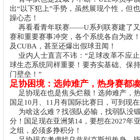
出“以下犯上”手势，虽然展现个性，但
躁心态！
再看看青年联赛——U系列联赛建了
赛和重要赛事冲突，各个系统各自为政
及CUBA，甚至还爆出假球丑闻！
业内人士直言不讳：“足球改革不应
球生态系统同样重要！要夯实基础、保
门壁垒！”
足协困境：选帅难产，热身赛都
足协现在也是焦头烂额！选帅难产，
国足10月、11月有国际比赛日，可到现
为啥这么难？找强队必输，找弱队没
分！国足现在亚洲第14，要想在2027
之组，必须多挣积分！
足协现在考虑找乌兹别克斯坦热身，毕竟