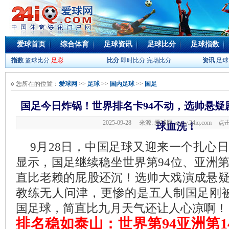
爱球首页
综合体育
足球资讯
足球比分
足球指数
指数
篮球比分
足彩
比分
即时比分
完场比分
资讯
足球
您所在的位置：
爱球网
>>
足球
>>
国内足球
>>
国足
国足今日炸锅！世界排名卡94不动，选帅悬疑
2025-09-28 来源: 爱球网 www.24iq.com
点击
球血洗！
9月28日，中国足球又迎来一个扎心
显示，国足继续稳坐世界第94位、亚洲第
直比老赖的屁股还沉！选帅大戏演成悬
教练无人问津，更惨的是五人制国足刚
国足球，简直比九月天气还让人心凉啊！
排名稳如泰山：世界第94亚洲第