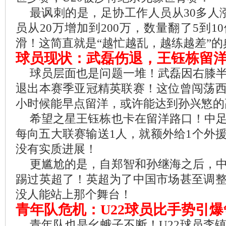
最讽刺的是，足协工作人员从30多人涨
员从20万增加到200万，数量翻了5到
滑！这简直就是“越忙越乱，越练越差”的
球员现状：武磊伤退，王钰栋留
球员层面也是问题一堆！武磊因右膝
退出本赛季亚冠精英联赛！这位曾闯荡
小时候能早点留洋，或许能达到孙兴慜的
希望之星王钰栋也卡在留洋路口！中
每向五大联赛输送1人，就额外给1个外
没有实质进展！
更尴尬的是，自郑智和孙继海之后，
踢过英超了！英超为了中国市场甚至调
没人能站上那个舞台！
青年队危机：U22球员比手势引爆
青年队也是幺蛾子不断！U22球员李