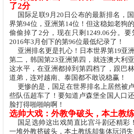
了2分
国际足联9月20日公布的最新排名，
界第94位，亚洲第14位！但这稳如老狗
偷偷掉了2分，现在只剩1249.06分
2016年3月创下的第96位最低纪录了！
亚洲排名更是扎心！日本世界第19亚洲
第二，韩国第23亚洲第四，就连澳大利
这水平，在亚洲都掉到第四档了，跟巴
道弟，连对越南、泰国都不敢说稳赢！
更惨的是，国足在世界排名上居然被
些队伍超车了！要知道卢森堡全国人口
脸打得啪啪响啊！
选帅大戏：外教争破头，本土教
国足选帅这出戏简直比宫斗剧还精彩！
一堆外教挤破头，本土教练却集体玩消失