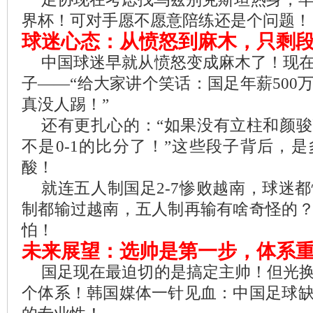
界杯！可对手愿不愿意陪练还是个问题！
球迷心态：从愤怒到麻木，只剩
中国球迷早就从愤怒变成麻木了！现
子——“给大家讲个笑话：国足年薪500
真没人踢！”
还有更扎心的：“如果没有立柱和颜
不是0-1的比分了！”这些段子背后，
酸！
就连五人制国足2-7惨败越南，球迷都
制都输过越南，五人制再输有啥奇怪的
怕！
未来展望：选帅是第一步，体系
国足现在最迫切的是搞定主帅！但光
个体系！韩国媒体一针见血：中国足球