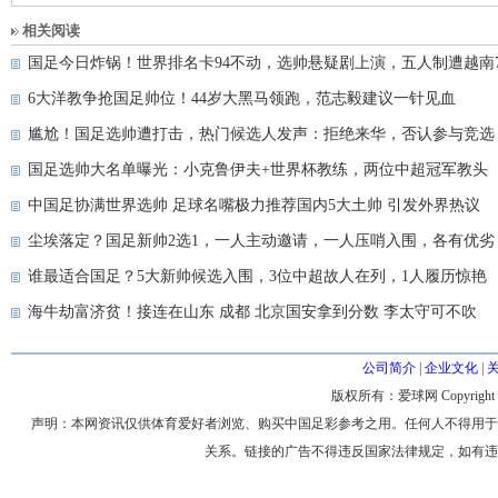
相关阅读
国足今日炸锅！世界排名卡94不动，选帅悬疑剧上演，五人制遭越南
6大洋教争抢国足帅位！44岁大黑马领跑，范志毅建议一针见血
尴尬！国足选帅遭打击，热门候选人发声：拒绝来华，否认参与竞选
国足选帅大名单曝光：小克鲁伊夫+世界杯教练，两位中超冠军教头
中国足协满世界选帅 足球名嘴极力推荐国内5大土帅 引发外界热议
尘埃落定？国足新帅2选1，一人主动邀请，一人压哨入围，各有优劣
谁最适合国足？5大新帅候选入围，3位中超故人在列，1人履历惊艳
海牛劫富济贫！接连在山东 成都 北京国安拿到分数 李太守可不吹
公司简介
|
企业文化
|
版权所有：爱球网 Copyright © 200
声明：本网资讯仅供体育爱好者浏览、购买中国足彩参考之用。任何人不得用于
关系。链接的广告不得违反国家法律规定，如有违