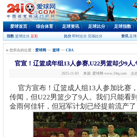
爱球首页
综合体育
足球资讯
足球比分
足球指数
指数
篮球比分
足彩
比分
即时比分
完场比分
资讯
足球
您所在的位置：
爱球网
>>
篮球
>>
CBA
官宣！辽篮成年组13人参赛,U22男篮却少9
2025-11-03 来源: 爱球网 www.24iq.com
点击
官方宣布！辽篮成人组13人参加比赛
传闻，但U22男篮少了9人。我们只能看
金雨何佳轩，但冠军计划已经提前流产了