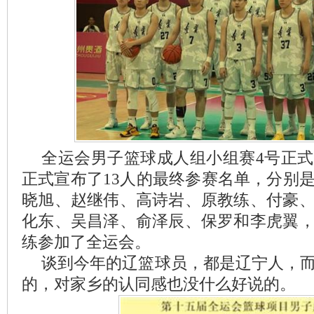
全运会男子篮球成人组小组赛4号正
正式宣布了13人的最终参赛名单，分别
晓旭、赵继伟、高诗岩、原教练、付豪
化东、吴昌泽、俞泽辰、保罗和李虎翼
练参加了全运会。
谈到今年的辽篮球员，都是辽宁人，
的，对家乡的认同感也没什么好说的。