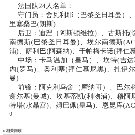
法国队24人名单：
守门员：舍瓦利耶（巴黎圣日耳曼）、迈
里塞桑巴(朗斯)
后卫：迪涅（阿斯顿维拉）、古斯托(切
南德斯(巴黎圣日耳曼)、埃尔南德斯(A
浦)、萨利巴(阿森纳)、于帕梅卡诺(拜仁
中场：卡马温加（皇马）、坎特(吉达联
内(罗马)、奥利塞(拜仁慕尼黑)、扎伊
曼)
前锋：阿克利乌舍（摩纳哥）、巴尔科
谢尔基(曼城)、埃基蒂凯(利物浦)、穆阿
特塔(水晶宫)、姆巴佩(皇马)、恩昆库(AC
0
相关阅读