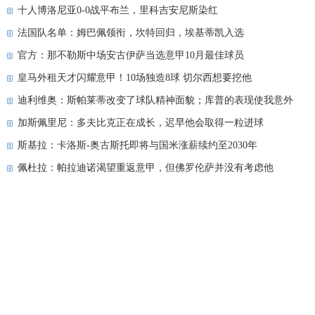
十人博洛尼亚0-0战平布兰，里科吉安尼斯染红
法国队名单：姆巴佩领衔，坎特回归，埃基蒂凯入选
官方：那不勒斯中场安古伊萨当选意甲10月最佳球员
皇马外租天才闪耀意甲！10场独造8球 切尔西想要挖他
迪利维奥：斯帕莱蒂改变了球队精神面貌；库普的表现使我意外
加斯佩里尼：多夫比克正在成长，迟早他会取得一粒进球
斯基拉：卡洛斯-奥古斯托即将与国米涨薪续约至2030年
佩杜拉：帕拉迪诺渴望重返意甲，但佛罗伦萨并没有考虑他