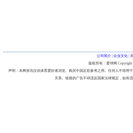
公司简介
|
企业文化
|
版权所有：爱球网 Copyright © 200
声明：本网资讯仅供体育爱好者浏览、购买中国足彩参考之用。任何人不得用于
关系。链接的广告不得违反国家法律规定，如有违