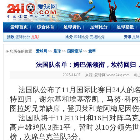
爱球首页
综合体育
足球资讯
足球比分
足球指数
指数
篮球比分
足彩
比分
即时比分
完场比分
资讯
足球
您所在的位置：
爱球网
>>
足球
>>
国际足球
>>
意甲
法国队名单：姆巴佩领衔，坎特回归
2025-11-07 来源: 爱球网 www.24iq.com
点击
法国队公布了11月国际比赛日24人的
特回归，谢尔基和埃基蒂凯，马努·科
图拉姆兄弟缺席，登贝莱和楚阿梅尼因伤
法国队将于11月13日和16日对阵乌
高卢雄鸡队3胜1平，暂时以10分领先
榜，次席乌克兰队3分。