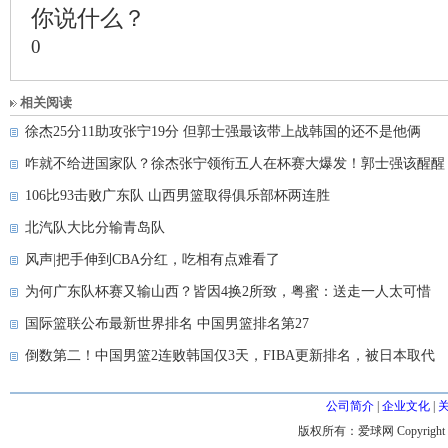
你说什么？
0
相关阅读
徐杰25分11助攻张宁19分 但郭士强最该带上战韩国的还不是他俩
咋就不给进国家队？徐杰张宁领衔五人在杯赛大爆发！郭士强该醒醒
106比93击败广东队 山西男篮取得俱乐部杯两连胜
北汽队大比分输青岛队
风声|把手伸到CBA分红，吃相有点难看了
为何广东队杯赛又输山西？皆因4换2所致，粤蜜：送走一人太可惜
国际篮联公布最新世界排名 中国男篮排名第27
倒数第二！中国男篮2连败韩国仅3天，FIBA更新排名，被日本取代
公司简介
|
企业文化
|
版权所有：爱球网 Copyright © 200