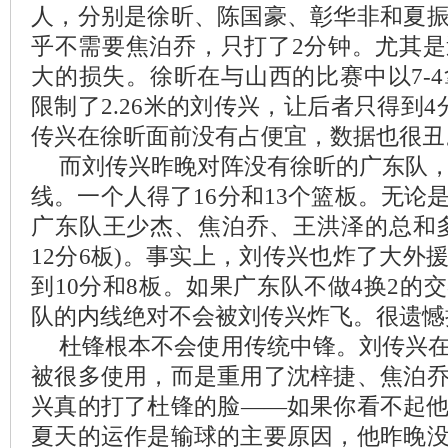
人，分别是徐昕、陈国豪、彰华非和夏
乎不需要焦泊乔，只打了2分钟。尤其
大的损失。徐昕在与山西的比赛中以7-4
限制了2.26米的刘传兴，让后者只得到
传兴在徐昕面前没有占便宜，数据也很丑
而刘传兴昨晚对阵没有徐昕的广东队
线。一个人得了16分和13个篮板。无论
广东队王少杰、焦泊乔、王洪泽的总和
12分6板)。事实上，刘传兴也炸了大外
到10分和8板。如果广东队不做4换2的
队的内线绝对不会被刘传兴炸飞。很遗憾
杜锋根本不会使用传统中锋。刘传兴
被很多使用，而是重用了沈梓捷、焦泊
兴真的打了杜锋的脸——如果你看不起
夏天的运作是输球的主要原因，他昨晚