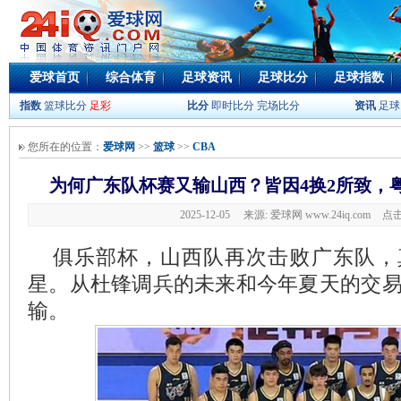
爱球首页
综合体育
足球资讯
足球比分
足球指数
指数
篮球比分
足彩
比分
即时比分
完场比分
资讯
足球
您所在的位置：
爱球网
>>
篮球
>>
CBA
为何广东队杯赛又输山西？皆因4换2所致，
2025-12-05 来源: 爱球网 www.24iq.com
点击
俱乐部杯，山西队再次击败广东队，
星。从杜锋调兵的未来和今年夏天的交
输。