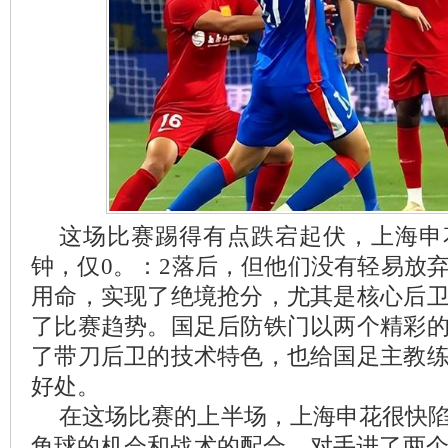
这场比赛踢得有点跌宕起伏，上海申
钟，仅0。：2落后，但他们没有轻易放
用命，实现了绝境抢分，尤其是核心后
了比赛趋势。国足后防铁门以两个精彩
了带刀后卫的技术特色，也给国足主教
好处。
在这场比赛的上半场，上海申花很快
角球的机会和战术的配合，对手进了两个