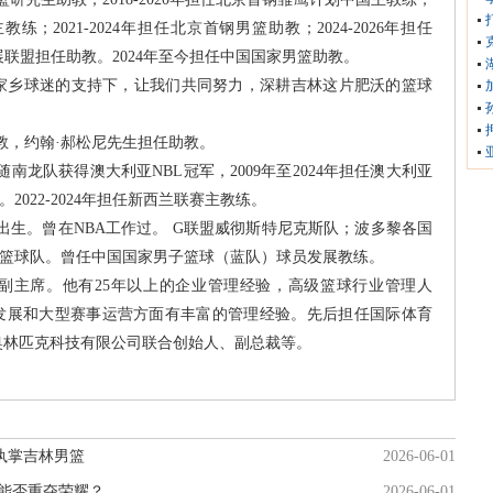
教练；2021-2024年担任北京首钢男篮助教；2024-2026年担任
展联盟担任助教。2024年至今担任中国国家男篮助教。
家乡球迷的支持下，让我们共同努力，深耕吉林这片肥沃的篮球
教，约翰·郝松尼先生担任助教。
9年随南龙队获得澳大利亚NBL冠军，2009年至2024年担任澳大利亚
2022-2024年担任新西兰联赛主教练。
年出生。曾在NBA工作过。 G联盟威彻斯特尼克斯队；波多黎各国
子篮球队。曾任中国国家男子篮球（蓝队）球员发展教练。
副主席。他有25年以上的企业管理经验，高级篮球行业管理人
业发展和大型赛事运营方面有丰富的管理经验。先后担任国际体育
奥林匹克科技有限公司联合创始人、副总裁等。
执掌吉林男篮
2026-06-01
能否重夺荣耀？
2026-06-01