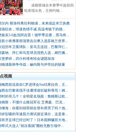
成都蓉城在本赛季中超前四
轮表现出色，主帅约翰...
阿尔内·斯洛特离任利物浦，未来或赴米兰执教
现场狂欢，球迷热情不减 高温考验下的德...
樊振东3-0血洗阿吉雷！德甲季后赛，黑马终...
曼联小将弗莱彻顶替吉尔摩入选苏格兰世界...
欧冠历年卫冕球队：皇马五连冠，巴黎拜仁...
阿森纳、拜仁和马竞球员强势入选，姆巴佩...
汉堡梦碎，武什科维奇转会谜团加深
利物浦新帅争夺战：赫内斯与伊劳拉的较量
点视频
踢梅西前说喜欢C罗进球会Siu结果拉伤，王...
梅西在巴黎表现不佳遭球迷狂嘘和辱骂！姆...
那时的哥几个！全明星名场面：詹姆斯让欧...
詹姆斯：不懂什么唯冠军论 艾弗森、巴克...
孙继海：你看到胡荷韬在替补席哭了吗？他...
19岁彭啸的等速肌力测试接近满分，这是泰...
西班牙足球已经过时了！日本国脚镰田大地...
谢晖式大连人“就压着踢”圈粉无数引领中...