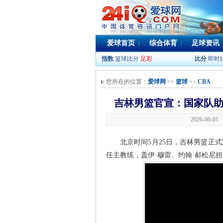
爱球首页
综合体育
足球资讯
指数
篮球比分
足彩
比分
即时
您所在的位置：
爱球网
>>
篮球
>>
CBA
吉林男篮官宣：国家队助
2026-06-0
北京时间5月25日，吉林男篮正
任主教练，盖伊·穆雷、约翰·郝松尼