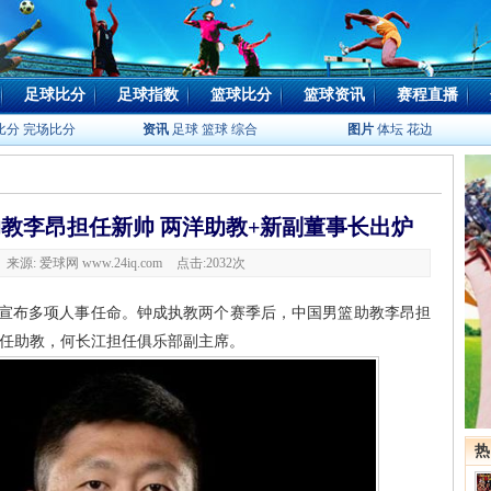
足球比分
足球指数
篮球比分
篮球资讯
赛程直播
比分
完场比分
资讯
足球
篮球
综合
图片
体坛
花边
教李昂担任新帅 两洋助教+新副董事长出炉
1 来源: 爱球网 www.24iq.com
点击:
2032次
式宣布多项人事任命。钟成执教两个赛季后，中国男篮助教李昂担
担任助教，何长江担任俱乐部副主席。
热