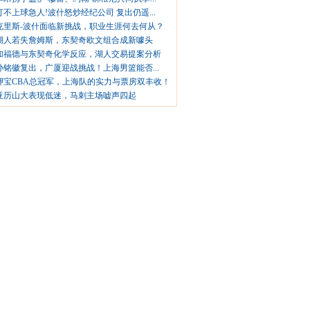
打不上球急人!波什怒炒经纪公司 复出仍遥...
克里斯-波什面临新挑战，职业生涯何去何从？
湖人若失詹姆斯，东契奇欧文组合成新噱头
加福德与东契奇化学反应，湖人交易提案分析
孙铭徽复出，广厦迎战挑战！上海男篮能否...
押宝CBA总冠军，上海队的实力与票房双丰收！
亚历山大表现低迷，马刺主场嘘声四起