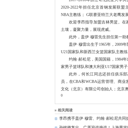
2020-2022年担任北京首钢发展联盟主
NBA主教练； G联赛亚特兰大老鹰发
欢迎李昂指导加盟吉林男篮。在
土壤，凝聚力量，展现虎威。
此外，盖伊·穆雷先生担任第一助
盖伊·穆雷出生于1965年，200
U21国家队和新西兰女篮国家队主教练。
约翰·郝松尼，美国国籍，1984
家男子篮球队和澳大利亚U17国家男
此外，何长江同志还担任俱乐部
员，在CBA和WCBA运营管理、商
文化（北京）有限公司创始人；北京
0
相关阅读
李昂携手盖伊·穆雷、约翰·郝松尼共同
孙铭徽复出，广厦迎战挑战！上海男篮