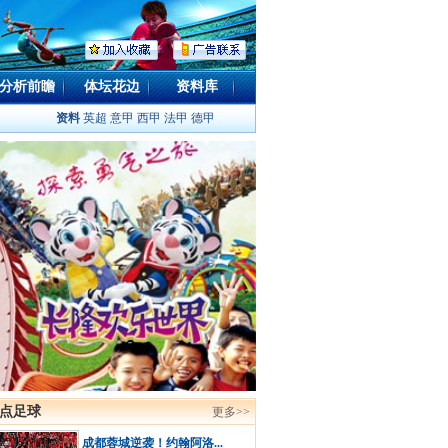
分析前瞻
体坛花边
资料库
资料
英超
意甲
西甲
法甲
德甲
点足球
更多>>
成都蓉城逆袭！约翰阿洛...