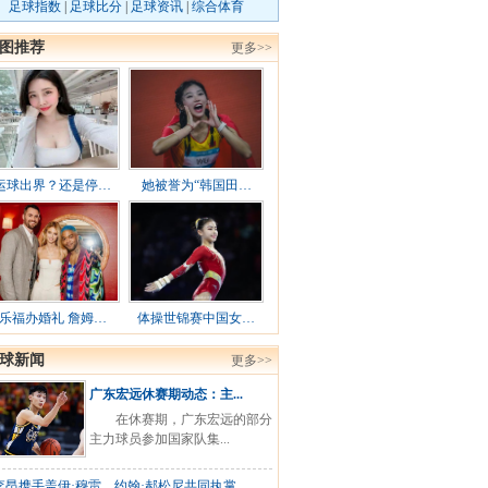
足球指数
|
足球比分
|
足球资讯
|
综合体育
图推荐
更多>>
运球出界？还是停…
她被誉为“韩国田…
乐福办婚礼 詹姆…
体操世锦赛中国女…
球新闻
更多>>
广东宏远休赛期动态：主...
在休赛期，广东宏远的部分
主力球员参加国家队集...
李昂携手盖伊·穆雷、约翰·郝松尼共同执掌...