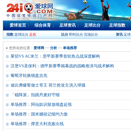
爱球首页
综合体育
足球资讯
足球比分
足球指数
指数
篮球比分
足彩
比分
即时比分
完场比分
资讯
足球
您所在的位置：
爱球网
>>
分析
>>
单场推荐
莱切VS AC米兰：意甲新赛季首轮焦点战深度解构
汉堡VS圣保利：德甲新赛季揭幕战的战略推演与战术解构
葡萄牙轮换细盘吉兆
迪比弗爆誓做士哥王 荷兰抢攻主演入球骚
「稳阵派」拍跳丹麦好守细
单场推荐：阿仙奴识留放细盘起筷
单场推荐：国米撼祖记细均力敌
单场推荐：撑意大利克敌出线