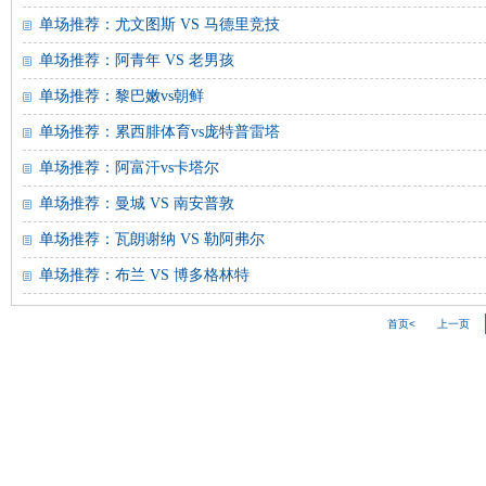
单场推荐：尤文图斯 VS 马德里竞技
单场推荐：阿青年 VS 老男孩
单场推荐：黎巴嫩vs朝鲜
单场推荐：累西腓体育vs庞特普雷塔
单场推荐：阿富汗vs卡塔尔
单场推荐：曼城 VS 南安普敦
单场推荐：瓦朗谢纳 VS 勒阿弗尔
单场推荐：布兰 VS 博多格林特
首页<
上一页