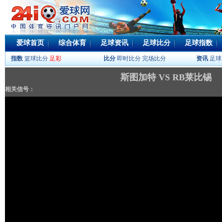
爱球首页
综合体育
足球资讯
足球比分
足球指数
指数
篮球比分
足彩
比分
即时比分
完场比分
资讯
足球
斯图加特 VS RB莱比锡
相关信号：