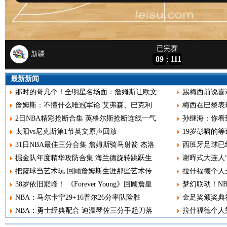
最新新闻
那时的哥几个！全明星名场面：詹姆斯让欧文
踢梅西前说喜
詹姆斯：不懂什么唯冠军论 艾弗森、巴克利
梅西在巴黎表
2日NBA精彩抢断合集 英格尔斯抢断连线一气
孙继海：你看
太阳vs尼克斯第1节英文原声回放
19岁彭啸的
31日NBA最佳三分合集 詹姆斯骑马射箭 杰洛
西班牙足球已
掘金队年度精华攻防合集 海兰德旋转跳跃生
谢晖式大连人
把篮球当艺术玩 回顾詹姆斯生涯那些艺术传
拉什福德个人
38岁依旧巅峰！ 《Forever Young》回顾詹皇
梦幻联动！N
NBA：马尔卡宁29+16普尔26分率队险胜
金足奖颁奖典
NBA：勇士经典配合 迪温琴佐三分手起刀落
拉什福德个人