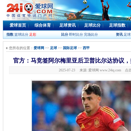
爱球首页
综合体育
足球资讯
足球比分
足球指数
指数
篮球比分
足彩
比分
即时比分
完场比分
资讯
足球
您所在的位置：
爱球网
>>
足球
>>
国际足球
>>
西甲
官方：马竞签阿尔梅里亚后卫普比尔达协议，据
2025-07-23 来源: 爱球网 www.24iq.com
点击