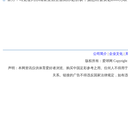
公司简介
|
企业文化
|
版权所有：爱球网 Copyright © 200
声明：本网资讯仅供体育爱好者浏览、购买中国足彩参考之用。任何人不得用于
关系。链接的广告不得违反国家法律规定，如有违