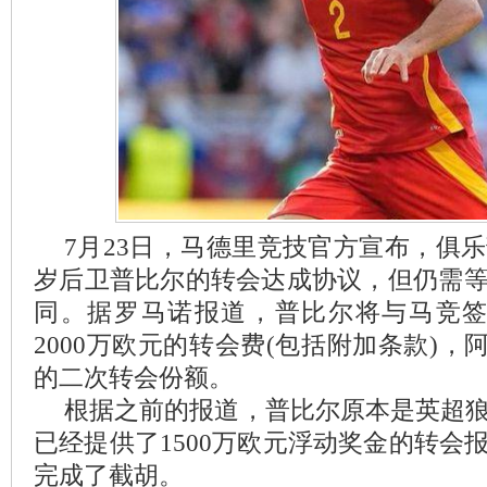
7月23日，马德里竞技官方宣布，俱乐
岁后卫普比尔的转会达成协议，但仍需
同。据罗马诺报道，普比尔将与马竞签
2000万欧元的转会费(包括附加条款)，
的二次转会份额。
根据之前的报道，普比尔原本是英超
已经提供了1500万欧元浮动奖金的转会
完成了截胡。