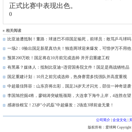
正式比赛中表现出色。
0
相关阅读
比亚迪遭抵制！董路：球迷巴不得国足输死，前球员：敢骂乒乓球吗
一场2：0验出国足新星真功夫！独造两球迎来爆发，可惜伊万不用他
预算200万欧！国足将在10月前完成选帅 并开启重建工程
有黑幕？媒体人：抵制比亚迪=违背国务院文件！国足是商战牺牲品
国足重建计划：10月之前完成选帅，热身赛需多找强队并高度重视
中超最佳阵容：山东弃将出彩，国足24岁天才闪光，邵佳一神奇逆袭
李国旭挖掘4将，廖锦涛突破瓶颈期，大连拿下海牛上岸，4连胜在望
感谢徐根宝！23岁“小武磊”中超爆发：2场造3球前途无量！
公司简介
|
企业文化
|
版权所有：爱球网 Copyright © 200