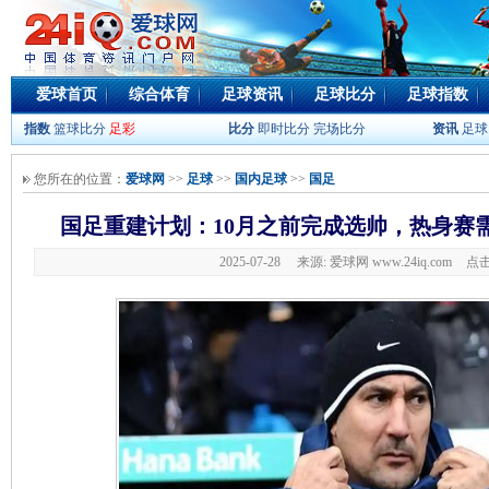
爱球首页
综合体育
足球资讯
足球比分
足球指数
指数
篮球比分
足彩
比分
即时比分
完场比分
资讯
足球
您所在的位置：
爱球网
>>
足球
>>
国内足球
>>
国足
国足重建计划：10月之前完成选帅，热身赛
2025-07-28 来源: 爱球网 www.24iq.com
点击