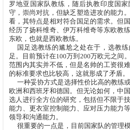
罗地亚国家队教练，随后执教印度国家
守，崇尚对抗，但缺乏塑造进攻的能力
看，其特点是相对符合国足的需求。但
经历了扬科维奇、伊万科维奇等东欧教
东欧，也就是西欧教练。
国足选教练的尴尬之处在于，选教练
足。目前预计在100万到200万欧元之
范围内其实并不低，但是名帅的工资很
的标准要求也比较高，这就形成了矛盾。
一种妥协方式是选择性价比高的教练
欧洲和西班牙和德国。但无论如何，中
选人进行全方位的研究，包括但不限于
能力、更衣室控制能力、应对压力能力
领导和沟通能力。
很重要的一点是，目前国家队的管理