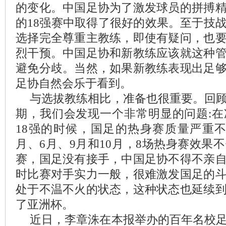
的变化。中国足协为了激发球员的拼搏
的18强赛中取得了很好的效果。至于技
选择完全尊重主教练，即使有疑问，也
烈干预。中国足协和新教练应该就这种
避免分歧。当然，如果新教练表现出足
足协自然会乐于看到。
与选拔教练相比，准备也很重要。回
期，我们会发现一个非常明显的问题:在
18强的时候，国足的热身赛质量严重不足
月、6月、9月和10月，8场热身赛效果
赛，国足没有接手，中国足协不得不亲
时比赛对手实力一般，很难激发国足的
处于不温不火的状态，这种状态也延续
了亚洲杯。
近日，李章洙在本报举办的百年名校