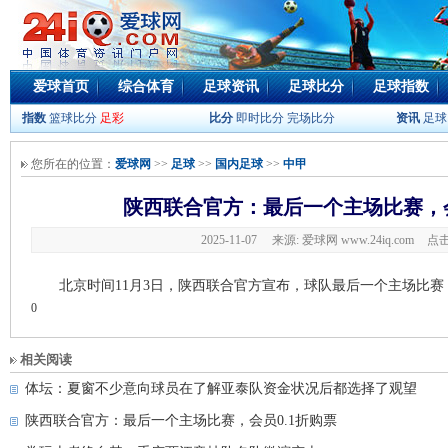
爱球首页
综合体育
足球资讯
足球比分
足球指数
指数
篮球比分
足彩
比分
即时比分
完场比分
资讯
足球
您所在的位置：
爱球网
>>
足球
>>
国内足球
>>
中甲
陕西联合官方：最后一个主场比赛，会
2025-11-07 来源: 爱球网 www.24iq.com
点击
北京时间11月3日，陕西联合官方宣布，球队最后一个主场比赛，
0
相关阅读
体坛：夏窗不少意向球员在了解亚泰队资金状况后都选择了观望
陕西联合官方：最后一个主场比赛，会员0.1折购票