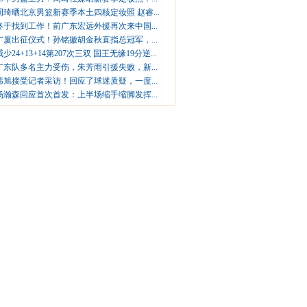
周琦晒北京男篮新赛季本土四核定妆照 赵睿...
终于找到工作！前广东宏远外援再次来中国...
广厦出征仪式！孙铭徽胡金秋直指总冠军，...
威少24+13+14第207次三双 国王无缘19分逆...
广东队多名主力受伤，朱芳雨引援失败，新...
韩旭接受记者采访！回应了球迷质疑，一度...
杨瀚森回应首次首发：上半场缩手缩脚发挥...