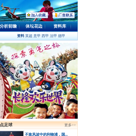
分析前瞻
体坛花边
资料库
资料
英超
意甲
西甲
法甲
德甲
点足球
更多>>
不敌风波中的利物浦，国...