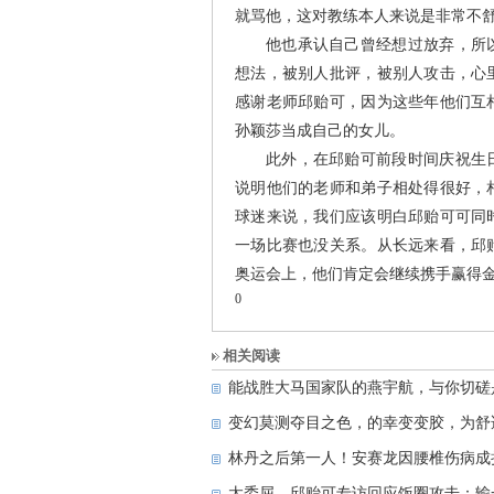
就骂他，这对教练本人来说是非常不
他也承认自己曾经想过放弃，所
想法，被别人批评，被别人攻击，心
感谢老师邱贻可，因为这些年他们互
孙颖莎当成自己的女儿。
此外，在邱贻可前段时间庆祝生
说明他们的老师和弟子相处得很好，
球迷来说，我们应该明白邱贻可可同
一场比赛也没关系。从长远来看，邱
奥运会上，他们肯定会继续携手赢得
0
相关阅读
能战胜大马国家队的燕宇航，与你切磋
变幻莫测夺目之色，的幸变变胶，为舒
林丹之后第一人！安赛龙因腰椎伤病成
太委屈，邱贻可专访回应饭圈攻击：输