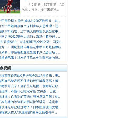
尤文图斯，那不勒斯，AC
米兰，马竞。接下来是利...
中甲身价榜：居伊-姆本扎200万欧榜首，向...
打造中甲银河战舰？深圳青年人总经理：还...
贡献3球1助攻，辽宁铁人前锋安以恩当选中...
中国足坛2025赛季大结局：海港中超夺冠，...
U21联赛综述：大连英博7战全胜夺冠，国安1...
官方：广州豹主帅冯峰当选中甲11月最佳教练
基米希：即便穆西亚拉复出卡尔也会出场，...
超越姆巴佩！18岁的亚马尔创造欧冠参与进...
点视频
踢梅西前说喜欢C罗进球会Siu结果拉伤，王...
梅西在巴黎表现不佳遭球迷狂嘘和辱骂！姆...
那时的哥几个！全明星名场面：詹姆斯让欧...
詹姆斯：不懂什么唯冠军论 艾弗森、巴克...
孙继海：你看到胡荷韬在替补席哭了吗？他...
19岁彭啸的等速肌力测试接近满分，这是泰...
西班牙足球已经过时了！日本国脚镰田大地...
谢晖式大连人“就压着踢”圈粉无数引领中...