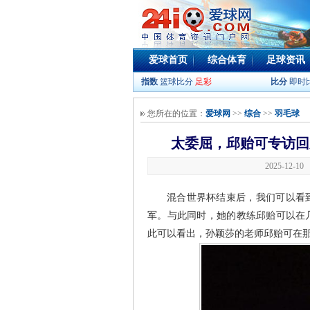
爱球首页
综合体育
足球资讯
指数
篮球比分
足彩
比分
即时
您所在的位置：
爱球网
>>
综合
>>
羽毛球
太委屈，邱贻可专访回
2025-12-1
混合世界杯结束后，我们可以看
军。与此同时，她的教练邱贻可以在
此可以看出，孙颖莎的老师邱贻可在