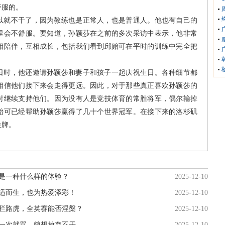
舒服的。
以就不干了，因为教练也是正常人，也是普通人。他也有自己的
里会不舒服。要知道，孙颖莎在之前的多次采访中表示，他非常
相陪伴，互相成长，包括我们看到邱贻可在平时的训练中完全把
日时，他还邀请孙颖莎和妻子和孩子一起庆祝生日。各种细节都
相信他们接下来会走得更远。因此，对于那些真正喜欢孙颖莎的
时继续支持他们。因为没有人是竞技体育的常胜将军，偶尔输掉
贻可已经帮助孙颖莎赢得了几十个世界冠军。在接下来的洛杉矶
金牌。
是一种什么样的体验？
2025-12-10
适而生，也为热爱添彩！
2025-12-10
拦路虎，全英赛能否涅槃？
2025-12-10
一次就骂，曾想放弃不干
2025-12-10