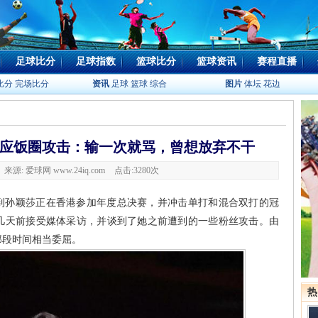
足球比分
足球指数
篮球比分
篮球资讯
赛程直播
比分
完场比分
资讯
足球
篮球
综合
图片
体坛
花边
应饭圈攻击：输一次就骂，曾想放弃不干
0 来源: 爱球网 www.24iq.com
点击:
3280次
到孙颖莎正在香港参加年度总决赛，并冲击单打和混合双打的冠
几天前接受媒体采访，并谈到了她之前遭到的一些粉丝攻击。由
那段时间相当委屈。
热