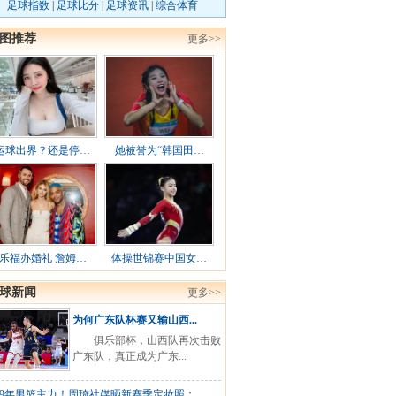
足球指数
|
足球比分
|
足球资讯
|
综合体育
图推荐
更多>>
运球出界？还是停…
她被誉为“韩国田…
乐福办婚礼 詹姆…
体操世锦赛中国女…
球新闻
更多>>
为何广东队杯赛又输山西...
俱乐部杯，山西队再次击败
广东队，真正成为广东...
19年男篮主力！周琦社媒晒新赛季定妆照：...